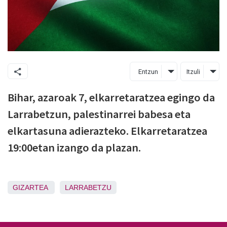
Entzun
Itzuli
Bihar, azaroak 7, elkarretaratzea egingo da
Larrabetzun, palestinarrei babesa eta
elkartasuna adierazteko. Elkarretaratzea
19:00etan izango da plazan.
GIZARTEA
LARRABETZU