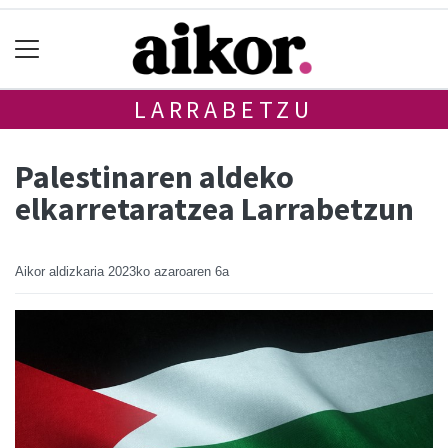
LARRABETZU
Palestinaren aldeko
elkarretaratzea Larrabetzun
Aikor aldizkaria
2023ko azaroaren 6a