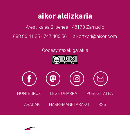
aikor aldizkaria
Aresti kalea 2, behea - 48170 Zamudio
688 86 41 35 · 747 406 561 · aikortxori@aikor.com
Codesyntaxek garatua
HONI BURUZ
LEGE OHARRA
PUBLIZITATEA
ARAUAK
HARREMANETARAKO
RSS