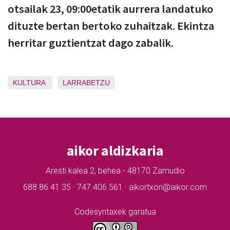
otsailak 23, 09:00etatik aurrera landatuko
dituzte bertan bertoko zuhaitzak. Ekintza
herritar guztientzat dago zabalik.
KULTURA
LARRABETZU
aikor aldizkaria
Aresti kalea 2, behea - 48170 Zamudio
688 86 41 35 · 747 406 561 · aikortxori@aikor.com
Codesyntaxek garatua