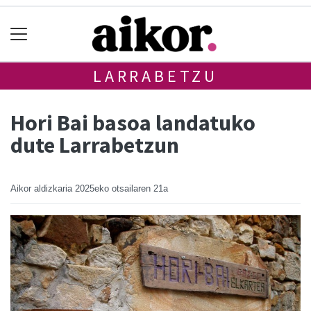
LARRABETZU
Hori Bai basoa landatuko
dute Larrabetzun
Aikor aldizkaria
2025eko otsailaren 21a