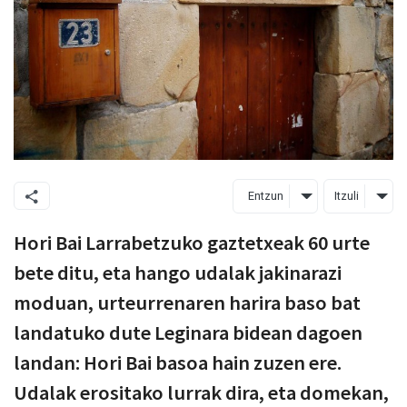
Entzun
Itzuli
Hori Bai Larrabetzuko gaztetxeak 60 urte
bete ditu, eta hango udalak jakinarazi
moduan, urteurrenaren harira baso bat
landatuko dute Leginara bidean dagoen
landan: Hori Bai basoa hain zuzen ere.
Udalak erositako lurrak dira, eta domekan,