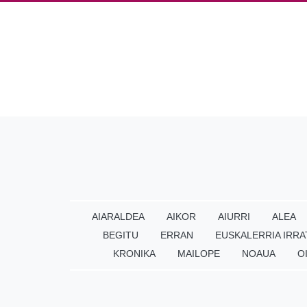
AIARALDEA
AIKOR
AIURRI
ALEA
BEGITU
ERRAN
EUSKALERRIA IRRA
KRONIKA
MAILOPE
NOAUA
O