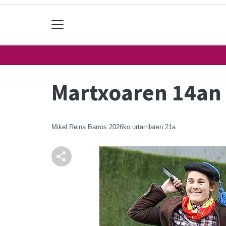
Martxoaren 14an
Mikel Reina Barros
2026ko urtarrilaren 21a