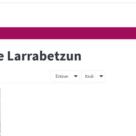
e Larrabetzun
Entzun
Itzuli