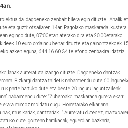
4an.
oiektua da, dagoeneko zenbait bilera egin dituzte . Ahalik e
dute eta guzti: otsailaren 14an Pagolako maskarada ikustera
sean egingo dute, 07:00etan aterako dira eta 20:00etarako
azkideek 10 euro ordaindu behar dituzte eta gainontzekoek 1
teko azken eguna, 644 16 60 34 telefono zenbakira idatziz
ko lanak aurreratuta izango dituzte. Dagoeneko dantzak
eroara. Bizkargi dantza taldetik nabarmendu dute 60 lagunek
nguruk parte hartuko dute eta beste 20 inguru laguntzaileak
rlana” nabarmendu dute: “Zuberoako maskarada gurera ekarri
re erara mimoz moldatu dugu. Horretarako elkarlana
tunak, musikariak, dantzariak…" Aurreratu dutenez, martxoare
atuko dute: goizean barrikadak, eguerdian bazkaria,