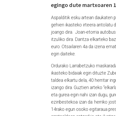
egingo dute martxoaren 1
Aspalditik esku artean daukaten pr
gehien ikasteko irteera antolatu 
joango dira. Joan-etorria autobu
itzuliko dira. Dantza elkarteko b
euro. Otsailaren 4a da izena ema
egin daiteke.
Ordurako Larrabetzuko maskarada
ikasteko bidaiak egin dituzte Zub
taldea elkartu dela, 40 herritar i
izango dira. Guztien arteko “elka
eta gurea egin nahi izan dugu, gu
ezinbestekoa izan da: herriko jos
14rako egun osoko egitaraua prest