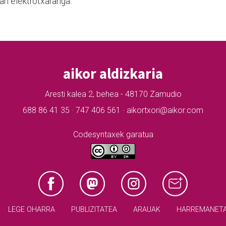
ean elektrotxaranga.
aikor aldizkaria
Aresti kalea 2, behea - 48170 Zamudio
688 86 41 35 · 747 406 561 · aikortxori@aikor.com
Codesyntaxek garatua
LEGE OHARRA
PUBLIZITATEA
ARAUAK
HARREMANET