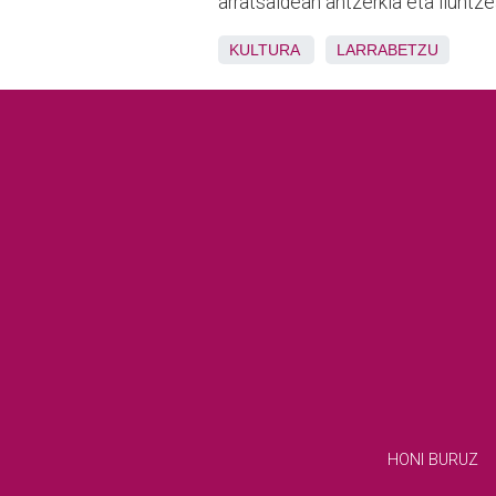
arratsaldean antzerkia eta iluntz
KULTURA
LARRABETZU
HONI BURUZ