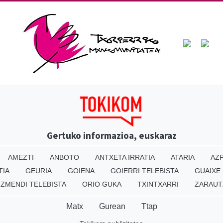
Gertuko informazioa, euskaraz
AMEZTI
ANBOTO
ANTXETA IRRATIA
ATARIA
AZP
TIA
GEURIA
GOIENA
GOIERRI TELEBISTA
GUAIXE
IZMENDI TELEBISTA
ORIO GUKA
TXINTXARRI
ZARAUT
Matx
Gurean
Ttap