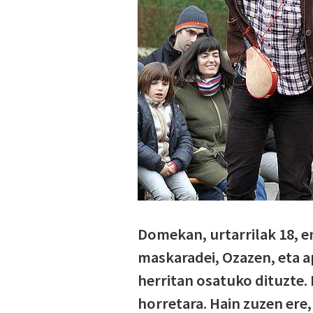
Domekan, urtarrilak 18, e
maskaradei, Ozazen, eta ap
herritan osatuko dituzte.
horretara. Hain zuzen ere