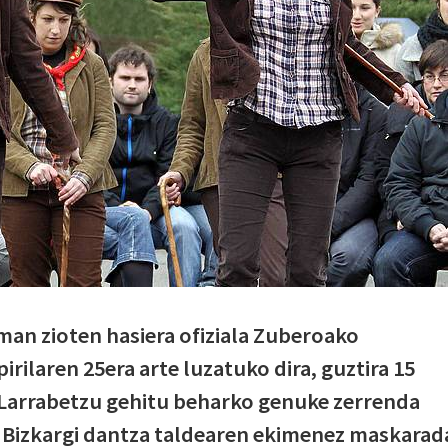
man zioten hasiera ofiziala Zuberoako
irilaren 25era arte luzatuko dira, guztira 15
 Larrabetzu gehitu beharko genuke zerrenda
, Bizkargi dantza taldearen ekimenez maskarad