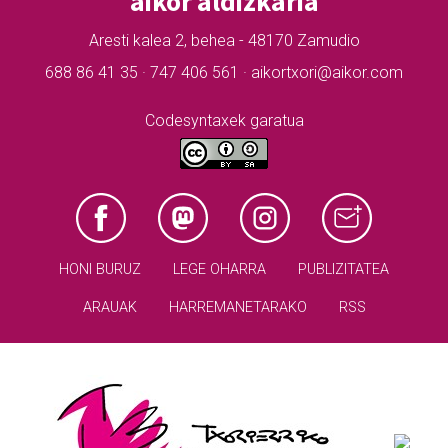
aikor aldizkaria
Aresti kalea 2, behea - 48170 Zamudio
688 86 41 35 · 747 406 561 · aikortxori@aikor.com
Codesyntaxek garatua
HONI BURUZ
LEGE OHARRA
PUBLIZITATEA
ARAUAK
HARREMANETARAKO
RSS