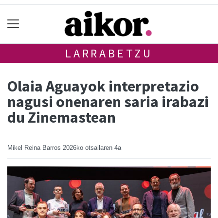
LARRABETZU
Olaia Aguayok interpretazio
nagusi onenaren saria irabazi
du Zinemastean
Mikel Reina Barros
2026ko otsailaren 4a