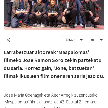
Entzun
Itzuli
Larrabetzuar aktoreak ‘Maspalomas’
filmeko Jose Ramon Soroizekin partekatu
du saria. Horrez gain, ‘Jone, batzuetan’
filmak ikusleen film onenaren saria jaso du.
Jose Maria Goenagak eta Aitor Arregik zuzendutako
‘Maspalomas’ filmak irabazi du 42. Euskal Zinemaren