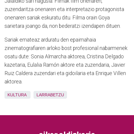
Jaialdiko sari nagusia. Filmak film onenaren,
zuzendaritza onenaren eta interpretazio protagonista
onenaren sariak eskuratu ditu. Filma orain Goya
sarietara joango da, non bederatzi izendapen dituen.
Sariak emateaz arduratu den epaimahaia
zinematografiaren arloko bost profesional nabarmenek
osatu dute: Sonia Almarcha aktorea, Cristina Delgado
kazetaria, Eulalia Ramón aktore eta zuzendaria, Javier
Ruiz Caldera zuzendari eta gidoilaria eta Enrique Villen
aktorea.
KULTURA
LARRABETZU