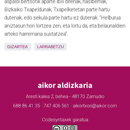
aspaldi bertsotik aparte ibili direnak, hasiberriak,
Bizkaiko Txapeldunak, Txapelketetan parte hartu
dutenak, edo sekula parte hartu ez dutenak. “Helburua
aniztasun hori lortzea zen, eta lortu da, eta belaunaldien
arteko harremana sustatzea”.
GIZARTEA
LARRABETZU
aikor aldizkaria
Aresti kalea 2, behea - 48170 Zamudio
688 86 41 35 · 747 406 561 · aikortxori@aikor.com
Codesyntaxek garatua