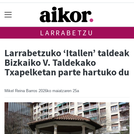
LARRABETZU
Larrabetzuko ‘Itallen’ taldeak
Bizkaiko V. Taldekako
Txapelketan parte hartuko du
Mikel Reina Barros
2026ko maiatzaren 25a