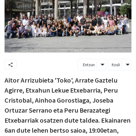
Entzun
Itzuli
Aitor Arrizubieta 'Toko', Arrate Gaztelu
Agirre, Etxahun Lekue Etxebarria, Peru
Cristobal, Ainhoa Gorostiaga, Joseba
Ortuzar Serrano eta Peru Berazategi
Etxebarriak osatzen dute taldea. Ekainaren
6an dute lehen bertso saioa, 19:00etan,