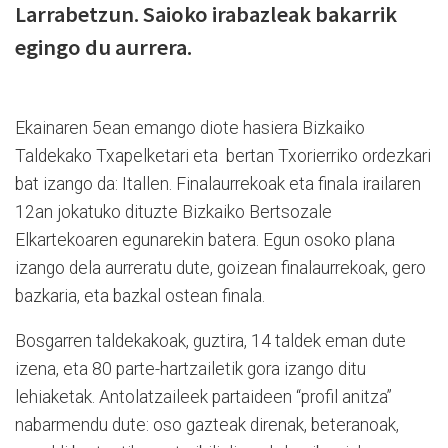
Larrabetzun. Saioko irabazleak bakarrik
egingo du aurrera.
Ekainaren 5ean emango diote hasiera Bizkaiko
Taldekako Txapelketari eta bertan Txorierriko ordezkari
bat izango da: Itallen. Finalaurrekoak eta finala irailaren
12an jokatuko dituzte Bizkaiko Bertsozale
Elkartekoaren egunarekin batera. Egun osoko plana
izango dela aurreratu dute, goizean finalaurrekoak, gero
bazkaria, eta bazkal ostean finala.
Bosgarren taldekakoak, guztira, 14 taldek eman dute
izena, eta 80 parte-hartzailetik gora izango ditu
lehiaketak. Antolatzaileek partaideen “profil anitza”
nabarmendu dute: oso gazteak direnak, beteranoak,