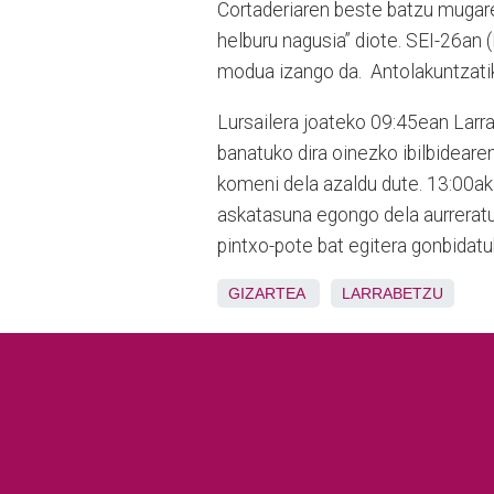
Cortaderiaren beste batzu mugare
helburu nagusia” diote. SEI-26an 
modua izango da. Antolakuntzatik
Lursailera joateko 09:45ean Larra
banatuko dira oinezko ibilbideare
komeni dela azaldu dute. 13:00ak
askatasuna egongo dela aurreratu
pintxo-pote bat egitera gonbidatu
GIZARTEA
LARRABETZU