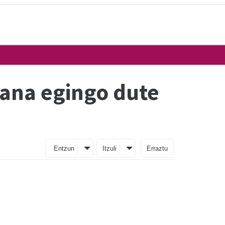
ana egingo dute
Entzun
Itzuli
Erraztu