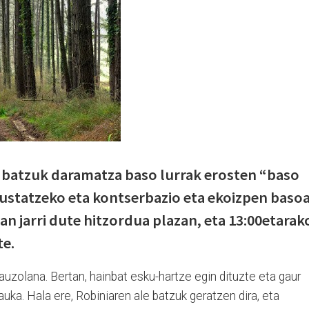
 batzuk daramatza baso lurrak erosten “baso
sustatzeko eta kontserbazio eta ekoizpen baso
an jarri dute hitzordua plazan, eta 13:00etarak
te.
auzolana. Bertan, hainbat esku-hartze egin dituzte eta gaur
uka. Hala ere, Robiniaren ale batzuk geratzen dira, eta