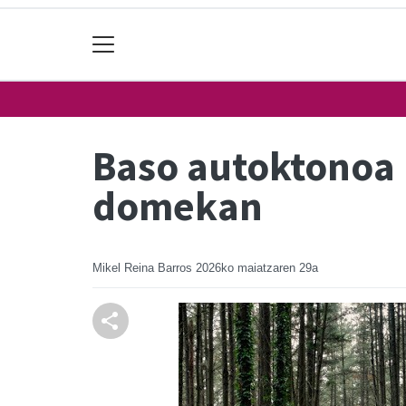
Baso autoktonoa 
domekan
Mikel Reina Barros
2026ko maiatzaren 29a