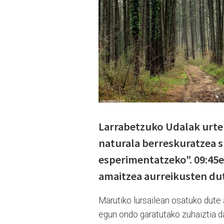
Larrabetzuko Udalak urte
naturala berreskuratzea 
esperimentatzeko”. 09:45e
amaitzea aurreikusten du
Marutiko lursailean osatuko dute 
egun ondo garatutako zuhaiztia da