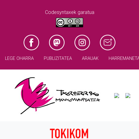
Codesyntaxek garatua
LEGE OHARRA
PUBLIZITATEA
ARAUAK
HARREMANET