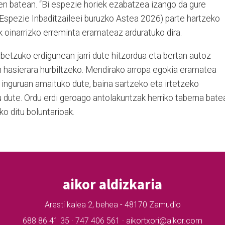
n batean. “Bi espezie horiek ezabatzea izango da gure
(Espezie Inbaditzaileei buruzko Astea 2026) parte hartzeko
 oinarrizko erreminta eramateaz arduratuko dira.
betzuko erdigunean jarri dute hitzordua eta bertan autoz
n hasierara hurbiltzeko. Mendirako arropa egokia eramatea
 inguruan amaituko dute, baina sartzeko eta irtetzeko
 dute. Ordu erdi geroago antolakuntzak herriko taberna bate
ko ditu boluntarioak.
aikor aldizkaria
Aresti kalea 2, behea - 48170 Zamudio
688 86 41 35 · 747 406 561 · aikortxori@aikor.com