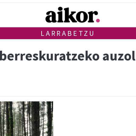
LARRABETZU
berreskuratzeko auzol