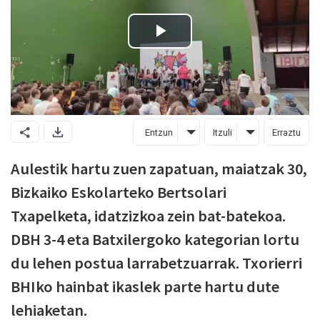
Entzun
Itzuli
Erraztu
Aulestik hartu zuen zapatuan, maiatzak 30,
Bizkaiko Eskolarteko Bertsolari
Txapelketa, idatzizkoa zein bat-batekoa.
DBH 3-4 eta Batxilergoko kategorian lortu
du lehen postua larrabetzuarrak. Txorierri
BHIko hainbat ikaslek parte hartu dute
lehiaketan.