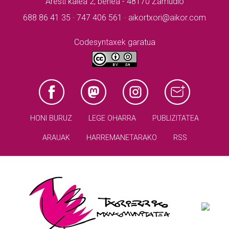
Aresti kalea 2, behea - 48170 Zamudio
688 86 41 35 · 747 406 561 · aikortxori@aikor.com
Codesyntaxek garatua
HONI BURUZ
LEGE OHARRA
PUBLIZITATEA
ARAUAK
HARREMANETARAKO
RSS