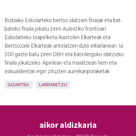
Bizkaiko Eskolarteko bertso idatzien finalak eta bat-
bateko finala jokatu ziren Aulestiko frontoian.
Eskolarteko txapelketa Ikastolen Elkarteak eta
Bertsozale Elkarteak antolatzen dute elkarlanean. Ia
200 gazte batu ziren DBH eta batxilergoko idatzizko
finala jokatzeko. Apirilean eta maiatzean herri eta
eskualdeetan egin zituzten aurrekanporaketak.
GIZARTEA
LARRABETZU
aikor aldizkaria