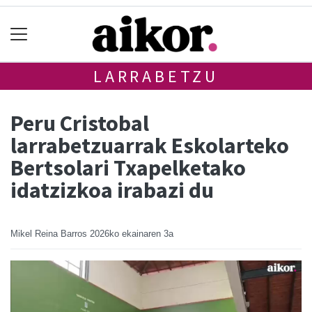
LARRABETZU
Peru Cristobal
larrabetzuarrak Eskolarteko
Bertsolari Txapelketako
idatzizkoa irabazi du
Mikel Reina Barros
2026ko ekainaren 3a