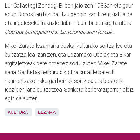
Lur Gallastegi Zendegi Bilbon jaio zen 1983an eta gaur
egun Donostian bizi da. Itzulpengintzan lizentziatua da
eta ingeleseko irakasle dabil. Liburu bi ditu argitaratuta:
Uda bat Senegalen
eta
Limoiondoaren loreak.
Mikel Zarate lezamarra euskal kulturako sortzailea eta
bultzatzailea izan zen, eta Lezamako Udalak eta Elkar
argitaletxeak bere omenez sortu zuten Mikel Zarate
saria. Sariketak helburu bikoitza du: alde batetik,
haurrentzako irakurgai berriak sortzea; eta bestetik,
idazleen lana bultzatzea. Sariketa bederatzigarren aldiz
egin da aurten.
KULTURA
LEZAMA