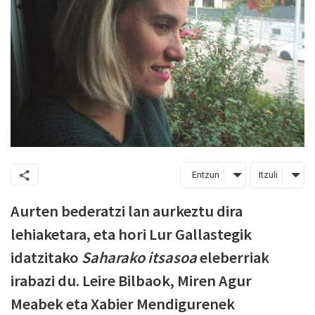
Entzun
Itzuli
Aurten bederatzi lan aurkeztu dira
lehiaketara, eta hori Lur Gallastegik
idatzitako
Saharako itsasoa
eleberriak
irabazi du. Leire Bilbaok, Miren Agur
Meabek eta Xabier Mendigurenek