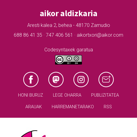
aikor aldizkaria
Aresti kalea 2, behea - 48170 Zamudio
688 86 41 35 · 747 406 561 · aikortxori@aikor.com
Codesyntaxek garatua
HONI BURUZ
LEGE OHARRA
PUBLIZITATEA
ARAUAK
HARREMANETARAKO
RSS