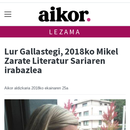
LEZAMA
Lur Gallastegi, 2018ko Mikel
Zarate Literatur Sariaren
irabazlea
Aikor aldizkaria
2018ko ekainaren 25a