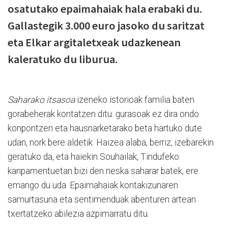
osatutako epaimahaiak hala erabaki du.
Gallastegik 3.000 euro jasoko du saritzat
eta Elkar argitaletxeak udazkenean
kaleratuko du liburua.
Saharako itsasoa
izeneko istorioak familia baten
gorabeherak kontatzen ditu: gurasoak ez dira ondo
konpontzen eta hausnarketarako beta hartuko dute
udan, nork bere aldetik. Haizea alaba, berriz, izebarekin
geratuko da, eta haiekin Souhailak, Tindufeko
kanpamentuetan bizi den neska saharar batek, ere
emango du uda. Epaimahaiak kontakizunaren
samurtasuna eta sentimenduak abenturen artean
txertatzeko abilezia azpimarratu ditu.