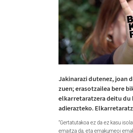
Jakinarazi dutenez, joan 
zuen; erasotzailea bere bi
elkarretaratzera deitu du
adierazteko. Elkarretarat
“Gertatutakoa ez da ez kasu isolat
emaitza da, eta emakumeoi emaku