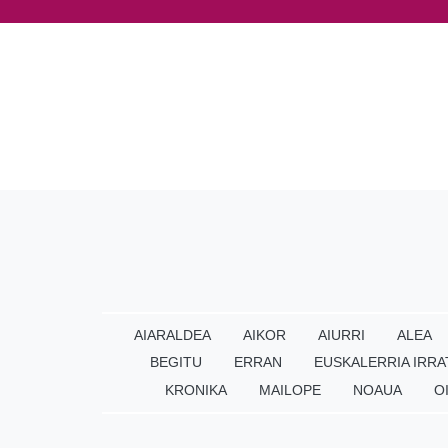
AIARALDEA
AIKOR
AIURRI
ALEA
BEGITU
ERRAN
EUSKALERRIA IRRA
KRONIKA
MAILOPE
NOAUA
O