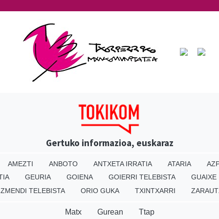
Gertuko informazioa, euskaraz
AMEZTI
ANBOTO
ANTXETA IRRATIA
ATARIA
AZP
TIA
GEURIA
GOIENA
GOIERRI TELEBISTA
GUAIXE
IZMENDI TELEBISTA
ORIO GUKA
TXINTXARRI
ZARAUT
Matx
Gurean
Ttap