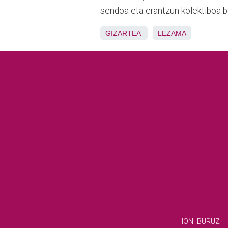
sendoa eta erantzun kolektiboa b
GIZARTEA
LEZAMA
HONI BURUZ