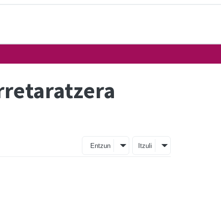
rretaratzera
Entzun
Itzuli