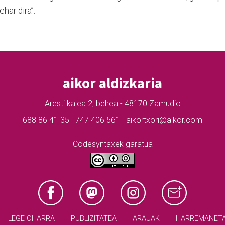
ehar dira”.
aikor aldizkaria
Aresti kalea 2, behea - 48170 Zamudio
688 86 41 35 · 747 406 561 · aikortxori@aikor.com
Codesyntaxek garatua
LEGE OHARRA
PUBLIZITATEA
ARAUAK
HARREMANET