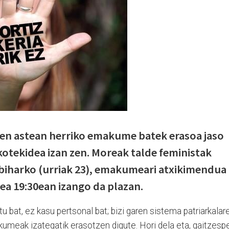
den astean herriko emakume batek erasoa jaso
kotekidea izan zen. Moreak talde feministak
 biharko (urriak 23), emakumeari atxikimendua
zea 19:30ean izango da plazan.
u bat, ez kasu pertsonal bat; bizi garen sistema patriarkalar
meak izategatik erasotzen digute. Hori dela eta, gaitzesp