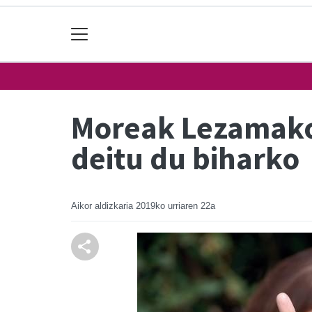
Moreak Lezamako 
deitu du biharko
Aikor aldizkaria
2019ko urriaren 22a