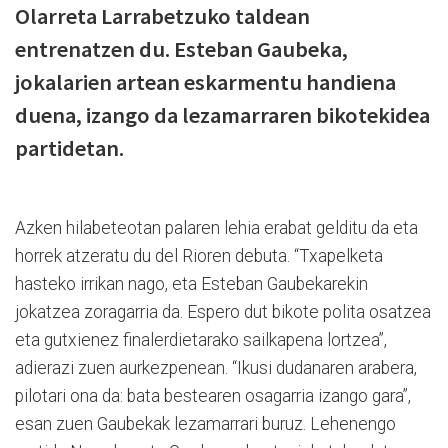
Olarreta Larrabetzuko taldean
entrenatzen du. Esteban Gaubeka,
jokalarien artean eskarmentu handiena
duena, izango da lezamarraren bikotekidea
partidetan.
Azken hilabeteotan palaren lehia erabat gelditu da eta
horrek atzeratu du del Rioren debuta. “Txapelketa
hasteko irrikan nago, eta Esteban Gaubekarekin
jokatzea zoragarria da. Espero dut bikote polita osatzea
eta gutxienez finalerdietarako sailkapena lortzea”,
adierazi zuen aurkezpenean. “Ikusi dudanaren arabera,
pilotari ona da: bata bestearen osagarria izango gara”,
esan zuen Gaubekak lezamarrari buruz. Lehenengo