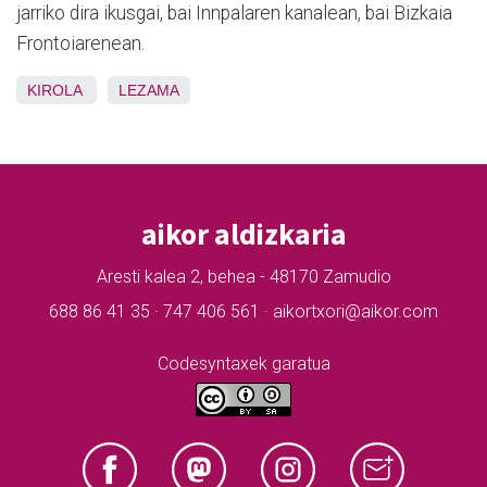
jarriko dira ikusgai, bai Innpalaren kanalean, bai Bizkaia
Frontoiarenean.
KIROLA
LEZAMA
aikor aldizkaria
Aresti kalea 2, behea - 48170 Zamudio
688 86 41 35 · 747 406 561 · aikortxori@aikor.com
Codesyntaxek garatua