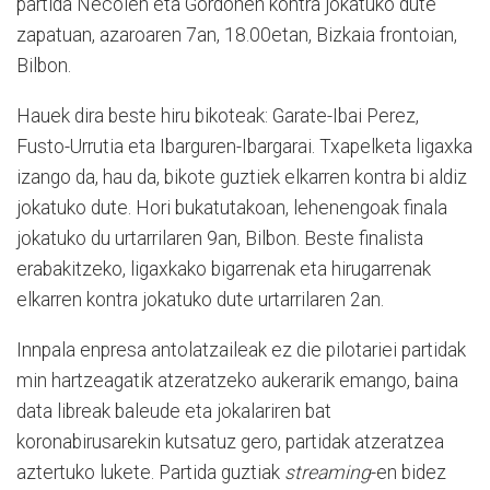
partida Necolen eta Gordonen kontra jokatuko dute
zapatuan, azaroaren 7an, 18.00etan, Bizkaia frontoian,
Bilbon.
Hauek dira beste hiru bikoteak: Garate-Ibai Perez,
Fusto-Urrutia eta Ibarguren-Ibargarai. Txapelketa ligaxka
izango da, hau da, bikote guztiek elkarren kontra bi aldiz
jokatuko dute. Hori bukatutakoan, lehenengoak finala
jokatuko du urtarrilaren 9an, Bilbon. Beste finalista
erabakitzeko, ligaxkako bigarrenak eta hirugarrenak
elkarren kontra jokatuko dute urtarrilaren 2an.
Innpala enpresa antolatzaileak ez die pilotariei partidak
min hartzeagatik atzeratzeko aukerarik emango, baina
data libreak baleude eta jokalariren bat
koronabirusarekin kutsatuz gero, partidak atzeratzea
aztertuko lukete. Partida guztiak
streaming
-en bidez