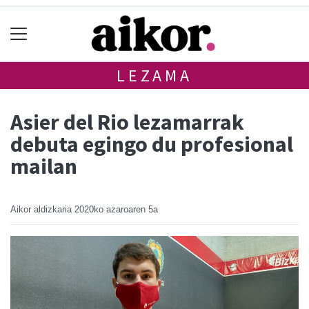
LEZAMA
Asier del Rio lezamarrak
debuta egingo du profesional
mailan
Aikor aldizkaria
2020ko azaroaren 5a