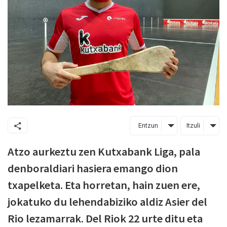
Entzun
Itzuli
Atzo aurkeztu zen Kutxabank Liga, pala
denboraldiari hasiera emango dion
txapelketa. Eta horretan, hain zuen ere,
jokatuko du lehendabiziko aldiz Asier del
Rio lezamarrak. Del Riok 22 urte ditu eta