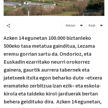
Entzun
Itzuli
Azken 14 egunetan 100.000 biztanleko
500eko tasa metatua gainditua, Lezama
eremu gorrian sartu da. Ondorioz, eta
Euskadin ezarritako neurri orokorrez
gainera, gaurtik aurrera tabernek eta
jatetxeek itxita egon beharko dute –etxera
eramateko zerbitzua izan ezik– eta eskola-
kirola eta taldeko kirol-jarduerak bertan
behera geldituko dira. Azken 14 egunetan,