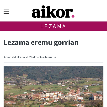
LEZAMA
Lezama eremu gorrian
Aikor aldizkaria
2021eko otsailaren 5a