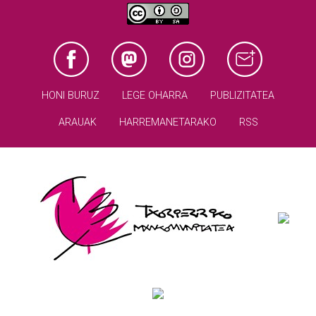
HONI BURUZ
LEGE OHARRA
PUBLIZITATEA
ARAUAK
HARREMANETARAKO
RSS