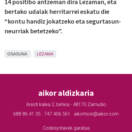
14 positibo antzeman dira Lezaman, eta
bertako udalak herritarrei eskatu die
“kontu handiz jokatzeko eta segurtasun-
neurriak betetzeko”.
OSASUNA
LEZAMA
aikor aldizkaria
Aresti kalea 2, behea - 48170 Zamudio
688 86 41 35 · 747 406 561 · aikortxori@aikor.com
Codesyntaxek garatua