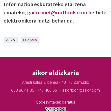
Informazioa eskuratzeko eta izena
emateko,
gailurmet@outlook.com
helbide
elektronikora idatzi behar da.
AISIA
LEZAMA
aikor aldizkaria
Aresti kalea 2, behea - 48170 Zamudio
688 86 41 35 · 747 406 561 · aikortxori@aikor.com
Codesyntaxek garatua