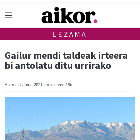
LEZAMA
Gailur mendi taldeak irteera
bi antolatu ditu urrirako
Aikor aldizkaria
2021eko irailaren 16a