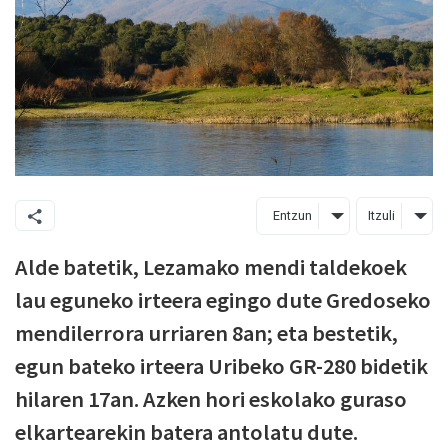
Entzun
Itzuli
Alde batetik, Lezamako mendi taldekoek
lau eguneko irteera egingo dute Gredoseko
mendilerrora urriaren 8an; eta bestetik,
egun bateko irteera Uribeko GR-280 bidetik
hilaren 17an. Azken hori eskolako guraso
elkartearekin batera antolatu dute.