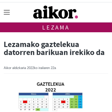
LEZAMA
Lezamako gaztelekua
datorren barikuan irekiko da
Aikor aldizkaria
2022ko irailaren 22a