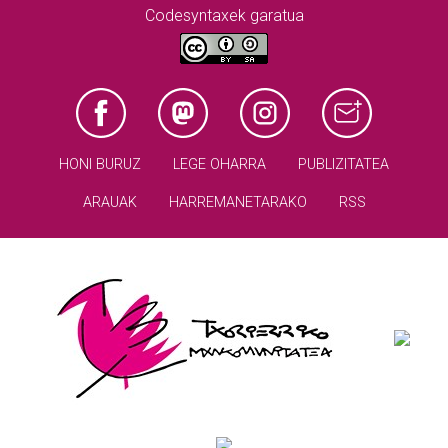
Codesyntaxek garatua
HONI BURUZ
LEGE OHARRA
PUBLIZITATEA
ARAUAK
HARREMANETARAKO
RSS