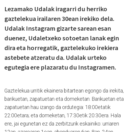
Lezamako Udalak iragarri du herriko
gaztelekua irailaren 30ean irekiko dela.
Udalak Instagram gizarte sarean esan
duenez, Udaletxeko sotoetan lanak egin
dira eta horregatik, gaztelekuko irekiera
astebete atzeratu da. Udalak urteko
egutegia ere plazaratu du Instagramen.
Gaztelekua urritik ekainera bitartean egongo da irekita,
barikuetan, zapatuetan eta domeketan. Barikuetan eta
zapatuetan hau izango da ordutegia: 18:00etatik
22:00etara; eta domeketan, 17:30etik 20:30era. Hala
ere, jai egunetan ez da zerbitzurik eskainiko: urriaren