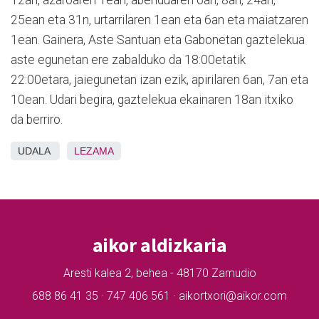
12an, azaroaren 1ean, abenduaren 6an, 8an, 24an,
25ean eta 31n, urtarrilaren 1ean eta 6an eta maiatzaren
1ean. Gainera, Aste Santuan eta Gabonetan gaztelekua
aste egunetan ere zabalduko da 18:00etatik
22:00etara, jaiegunetan izan ezik, apirilaren 6an, 7an eta
10ean. Udari begira, gaztelekua ekainaren 18an itxiko
da berriro.
UDALA
LEZAMA
aikor aldizkaria
Aresti kalea 2, behea - 48170 Zamudio
688 86 41 35 · 747 406 561 · aikortxori@aikor.com