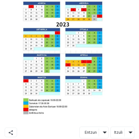
Entzun
Itzuli