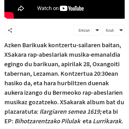
Entzun
Itzuli
Azken Barikuak kontzertu-sailaren baitan,
XSakara rap-abeslariak musika-emanaldia
egingo du barikuan, apirilak 28, Oxangoiti
tabernan, Lezaman. Kontzertua 20:30ean
hasiko da, eta hara hurbiltzen duenak
aukera izango du Bermeoko rap-abeslarien
musikaz gozatzeko. XSakarak album bat du
plazaratuta:
Ilargiaren semea 1619;
eta bi
EP:
Bihotzarentzako Pilulak
eta
Lurrikarak
.