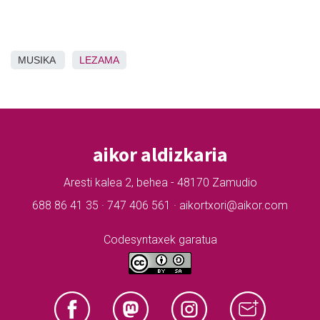
MUSIKA
LEZAMA
aikor aldizkaria
Aresti kalea 2, behea - 48170 Zamudio
688 86 41 35 · 747 406 561 · aikortxori@aikor.com
Codesyntaxek garatua