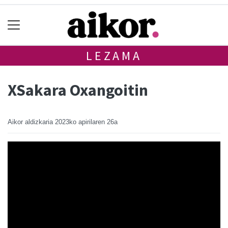
LEZAMA
XSakara Oxangoitin
Aikor aldizkaria
2023ko apirilaren 26a