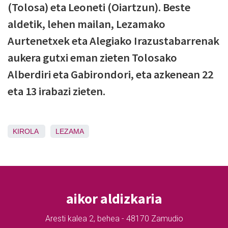
(Tolosa) eta Leoneti (Oiartzun). Beste
aldetik, lehen mailan, Lezamako
Aurtenetxek eta Alegiako Irazustabarrenak
aukera gutxi eman zieten Tolosako
Alberdiri eta Gabirondori, eta azkenean 22
eta 13 irabazi zieten.
KIROLA
LEZAMA
aikor aldizkaria
Aresti kalea 2, behea - 48170 Zamudio