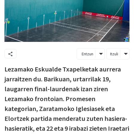
Entzun
Itzuli
Lezamako Eskualde Txapelketak aurrera
jarraitzen du. Barikuan, urtarrilak 19,
laugarren final-laurdenak izan ziren
Lezamako frontoian. Promesen
kategorian, Zaratamoko Iglesiasek eta
Elortzek partida menderatu zuten hasiera-
hasieratik, eta 22 eta 9 irabazi zieten Iraetari