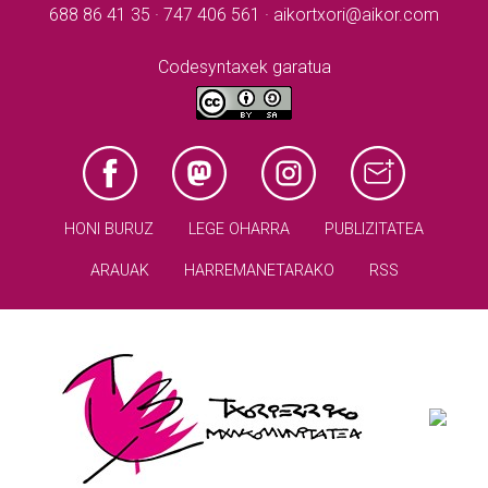
688 86 41 35 · 747 406 561 · aikortxori@aikor.com
Codesyntaxek garatua
HONI BURUZ
LEGE OHARRA
PUBLIZITATEA
ARAUAK
HARREMANETARAKO
RSS