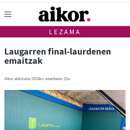
LEZAMA
Laugarren final-laurdenen
emaitzak
Aikor aldizkaria
2024ko urtarrilaren 22a