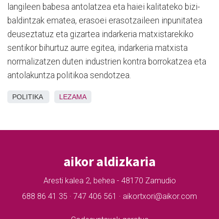
langileen babesa antolatzea eta haiei kalitateko bizi-
baldintzak ematea, erasoei erasotzaileen inpunitatea
deuseztatuz eta gizartea indarkeria matxistarekiko
sentikor bihurtuz aurre egitea, indarkeria matxista
normalizatzen duten industrien kontra borrokatzea eta
antolakuntza politikoa sendotzea.
POLITIKA
LEZAMA
aikor aldizkaria
Aresti kalea 2, behea - 48170 Zamudio
688 86 41 35 · 747 406 561 · aikortxori@aikor.com