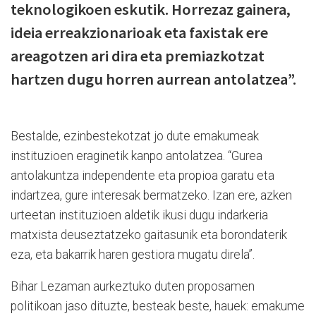
teknologikoen eskutik. Horrezaz gainera,
ideia erreakzionarioak eta faxistak ere
areagotzen ari dira eta premiazkotzat
hartzen dugu horren aurrean antolatzea”.
Bestalde, ezinbestekotzat jo dute emakumeak
instituzioen eraginetik kanpo antolatzea. “Gurea
antolakuntza independente eta propioa garatu eta
indartzea, gure interesak bermatzeko. Izan ere, azken
urteetan instituzioen aldetik ikusi dugu indarkeria
matxista deuseztatzeko gaitasunik eta borondaterik
eza, eta bakarrik haren gestiora mugatu direla”.
Bihar Lezaman aurkeztuko duten proposamen
politikoan jaso dituzte, besteak beste, hauek: emakume