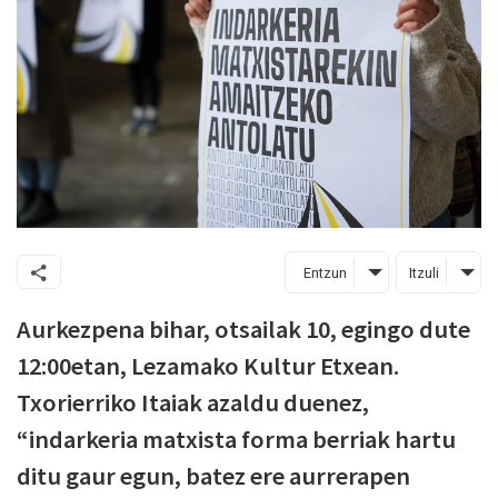
Entzun
Itzuli
Aurkezpena bihar, otsailak 10, egingo dute
12:00etan, Lezamako Kultur Etxean.
Txorierriko Itaiak azaldu duenez,
“indarkeria matxista forma berriak hartu
ditu gaur egun, batez ere aurrerapen