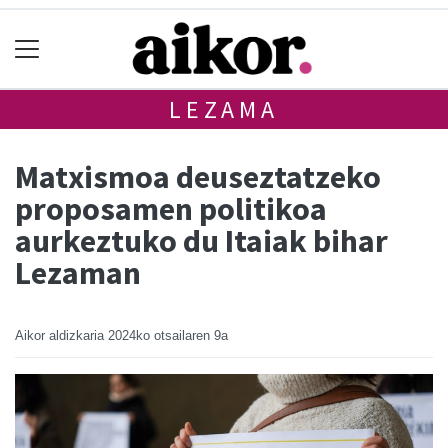
LEZAMA
Matxismoa deuseztatzeko
proposamen politikoa
aurkeztuko du Itaiak bihar
Lezaman
Aikor aldizkaria
2024ko otsailaren 9a