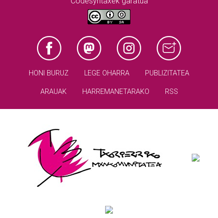
Codesyntaxek garatua
HONI BURUZ
LEGE OHARRA
PUBLIZITATEA
ARAUAK
HARREMANETARAKO
RSS