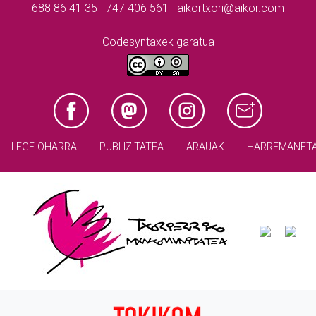
688 86 41 35 · 747 406 561 · aikortxori@aikor.com
Codesyntaxek garatua
LEGE OHARRA
PUBLIZITATEA
ARAUAK
HARREMANET