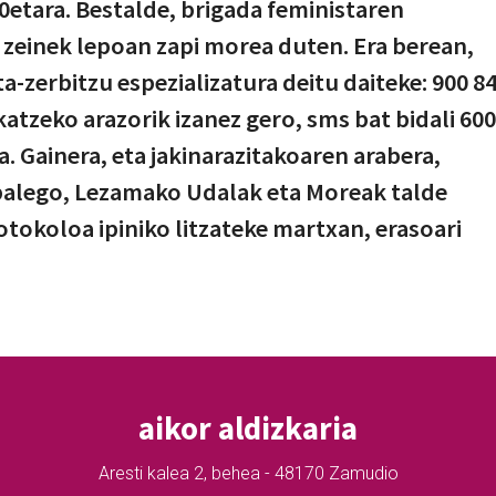
0etara. Bestalde, brigada feministaren
, zeinek lepoan zapi morea duten. Era berean,
a-zerbitzu espezializatura deitu daiteke: 900 8
atzeko arazorik izanez gero, sms bat bidali 600
. Gainera, eta jakinarazitakoaren arabera,
 balego, Lezamako Udalak eta Moreak talde
tokoloa ipiniko litzateke martxan, erasoari
aikor aldizkaria
Aresti kalea 2, behea - 48170 Zamudio