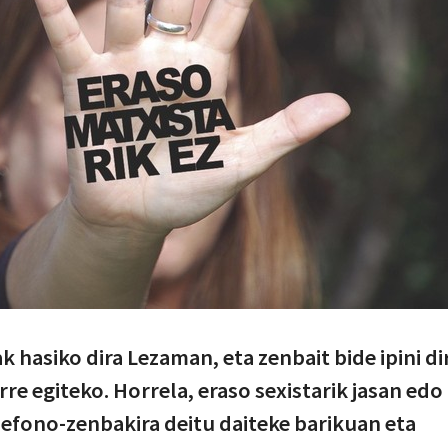
ak hasiko dira Lezaman, eta zenbait bide ipini di
rre egiteko. Horrela, eraso sexistarik jasan edo
elefono-zenbakira deitu daiteke barikuan eta