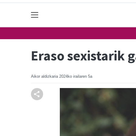
Eraso sexistarik 
Aikor aldizkaria
2024ko irailaren 5a