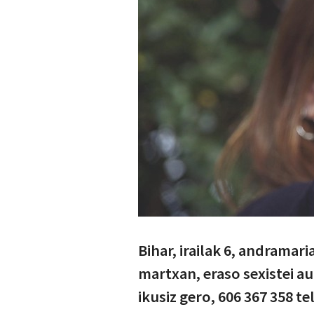
Bihar, irailak 6, andramari
martxan, eraso sexistei au
ikusiz gero, 606 367 358 t