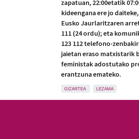
zapatuan, 22:00etatik 07:0
kideengana ere jo daiteke
Eusko Jaurlaritzaren arret
111 (24 ordu); eta komunik
123 112 telefono-zenbakira
jaietan eraso matxistarik
feministak adostutako pro
erantzuna emateko.
GIZARTEA
LEZAMA