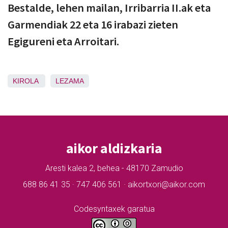
Bestalde, lehen mailan, Irribarria II.ak eta
Garmendiak 22 eta 16 irabazi zieten
Egigureni eta Arroitari.
KIROLA
LEZAMA
aikor aldizkaria
Aresti kalea 2, behea - 48170 Zamudio
688 86 41 35 · 747 406 561 · aikortxori@aikor.com
Codesyntaxek garatua