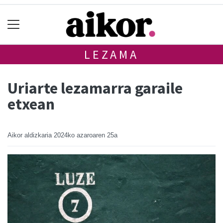
LEZAMA
Uriarte lezamarra garaile
etxean
Aikor aldizkaria
2024ko azaroaren 25a