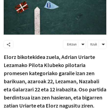
Entzun
Itzuli
Elorz bikotekidea zuela, Adrian Uriarte
Lezamako Pilota Klubeko pilotaria
promesen kategoriako garaile izan zen
barikuan, azaroak 22, Lezaman, Nazabali
eta Galarzari 22 eta 12 irabazita. Oso partida
berdintsua izan zen hasieran, eta bigarren
zatian Uriarte eta Elorz nagusitu ziren.