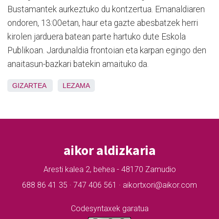
Bustamantek aurkeztuko du kontzertua. Emanaldiaren
ondoren, 13:00etan, haur eta gazte abesbatzek herri
kirolen jarduera batean parte hartuko dute Eskola
Publikoan. Jardunaldia frontoian eta karpan egingo den
anaitasun-bazkari batekin amaituko da.
GIZARTEA
LEZAMA
aikor aldizkaria
Aresti kalea 2, behea - 48170 Zamudio
688 86 41 35 · 747 406 561 · aikortxori@aikor.com
Codesyntaxek garatua