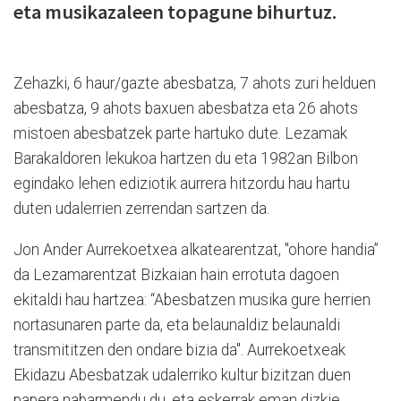
eta musikazaleen topagune bihurtuz.
Zehazki, 6 haur/gazte abesbatza, 7 ahots zuri helduen
abesbatza, 9 ahots baxuen abesbatza eta 26 ahots
mistoen abesbatzek parte hartuko dute. Lezamak
Barakaldoren lekukoa hartzen du eta 1982an Bilbon
egindako lehen ediziotik aurrera hitzordu hau hartu
duten udalerrien zerrendan sartzen da.
Jon Ander Aurrekoetxea alkatearentzat, "ohore handia”
da Lezamarentzat Bizkaian hain errotuta dagoen
ekitaldi hau hartzea: “Abesbatzen musika gure herrien
nortasunaren parte da, eta belaunaldiz belaunaldi
transmititzen den ondare bizia da". Aurrekoetxeak
Ekidazu Abesbatzak udalerriko kultur bizitzan duen
papera nabarmendu du, eta eskerrak eman dizkie