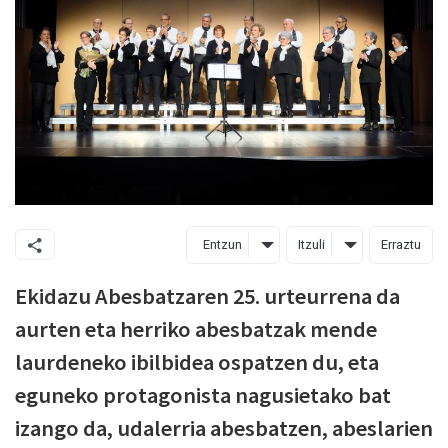
Entzun
Itzuli
Erraztu
Ekidazu Abesbatzaren 25. urteurrena da
aurten eta herriko abesbatzak mende
laurdeneko ibilbidea ospatzen du, eta
eguneko protagonista nagusietako bat
izango da, udalerria abesbatzen, abeslarien