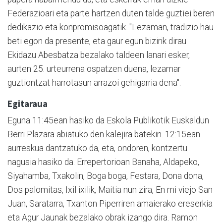
Federazioari eta parte hartzen duten talde guztiei beren
dedikazio eta konpromisoagatik. "Lezaman, tradizio hau
beti egon da presente, eta gaur egun bizirik dirau
Ekidazu Abesbatza bezalako taldeen lanari esker,
aurten 25. urteurrena ospatzen duena, lezamar
guztiontzat harrotasun arrazoi gehigarria dena".
Egitaraua
Eguna 11:45ean hasiko da Eskola Publikotik Euskaldun
Berri Plazara abiatuko den kalejira batekin. 12:15ean
aurreskua dantzatuko da, eta, ondoren, kontzertu
nagusia hasiko da. Errepertorioan Banaha, Aldapeko,
Siyahamba, Txakolin, Boga boga, Festara, Dona dona,
Dos palomitas, Ixil ixilik, Maitia nun zira, En mi viejo San
Juan, Saratarra, Txanton Piperriren amaierako ereserkia
eta Agur Jaunak bezalako obrak izango dira. Ramon