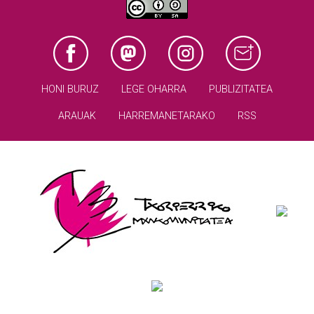
HONI BURUZ
LEGE OHARRA
PUBLIZITATEA
ARAUAK
HARREMANETARAKO
RSS