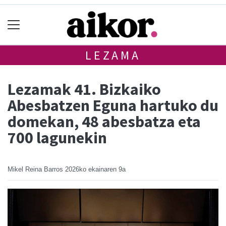
LEZAMA
Lezamak 41. Bizkaiko
Abesbatzen Eguna hartuko du
domekan, 48 abesbatza eta
700 lagunekin
Mikel Reina Barros
2026ko ekainaren 9a