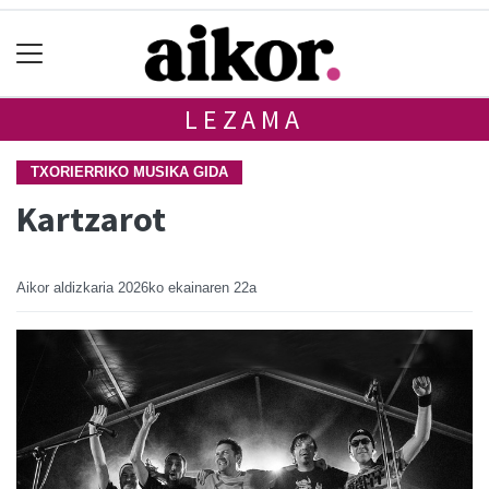
LEZAMA
TXORIERRIKO MUSIKA GIDA
Kartzarot
Aikor aldizkaria
2026ko ekainaren 22a