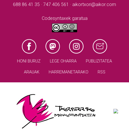
688 86 41 35 · 747 406 561 · aikortxori@aikor.com
Codesyntaxek garatua
HONI BURUZ
LEGE OHARRA
PUBLIZITATEA
ARAUAK
HARREMANETARAKO
RSS