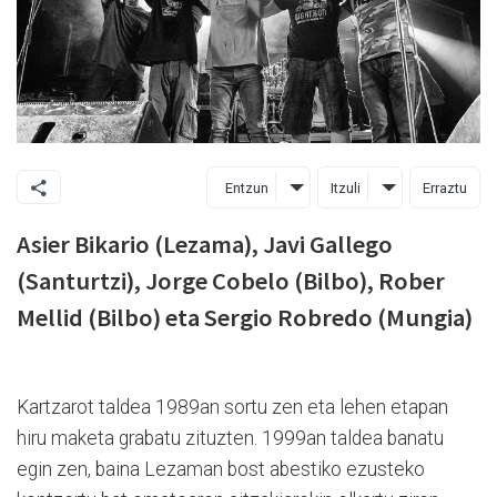
Entzun
Itzuli
Erraztu
Asier Bikario (Lezama), Javi Gallego
(Santurtzi), Jorge Cobelo (Bilbo), Rober
Mellid (Bilbo) eta Sergio Robredo (Mungia)
Kartzarot taldea 1989an sortu zen eta lehen etapan
hiru maketa grabatu zituzten. 1999an taldea banatu
egin zen, baina Lezaman bost abestiko ezusteko