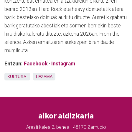
kontzertu bat ematearen aitzakiarekin elkartu ziren
berriro 2013an. Hard Rock eta heavy doinuetatik atera
barik, bestelako doinuak aurkitu dituzte. Aurretik grabatu
barik geratutako abestiak eta sormen berriekin beste
hiru disko kaleratu dituzte, azkena 2026an: From the
silence. Azken emaitzaren aurkezpen biran daude
murgilduta.
Entzun:
Facebook
·
Instagram
KULTURA
LEZAMA
aikor aldizkaria
Aresti kalea 2, behea - 48170 Zamudio