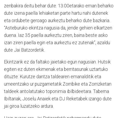
zenbakira deitu behar dute. 13:00etarako eman beharko
dute izena paella lehiaketan parte hartu nahi dutenek
eta ordubete geroago aurkeztu beharko dute bazkaria.
“Asteburuko ekintza nagusia da, jende gehien elkartzen
duena. Iaz 35 paella aurkeztu ziren, baina beste asko
izan ziren paella egin eta aurkeztu ez zutenak”, azaldu
dute Jai Batzordetik.
Ekintzarik ez da faltako jaietako egun nagusian. Hutsik
egiten ez duten ekimenak eta berritasunak uztartuko
dituzte: Kurutze dantza taldearen emanalditik eta
umeentzako ur puzgarrietatik Zorribike eta Zorrizketan
taldeek antolatutako toponimia ibilbideetara. Taberna
Ibiltariak, Joselu Anaiek eta DJ Reketabek izango dute
jai giroa luzatzeko ardura.