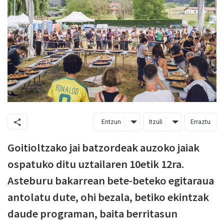
Entzun
Itzuli
Erraztu
Goitioltzako jai batzordeak auzoko jaiak
ospatuko ditu uztailaren 10etik 12ra.
Asteburu bakarrean bete-beteko egitaraua
antolatu dute, ohi bezala, betiko ekintzak
daude programan, baita berritasun