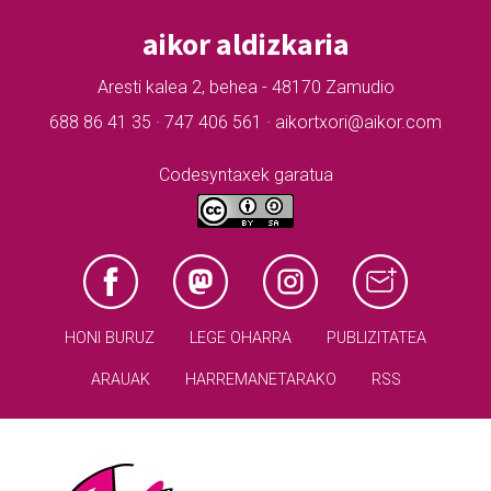
aikor aldizkaria
Aresti kalea 2, behea - 48170 Zamudio
688 86 41 35 · 747 406 561 · aikortxori@aikor.com
Codesyntaxek garatua
HONI BURUZ
LEGE OHARRA
PUBLIZITATEA
ARAUAK
HARREMANETARAKO
RSS