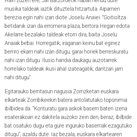
Hain zuzen ere, Jai Batzordetik nabarmendu dute
musika taldeak iaztik dituztela hitzartuta. Aipamen
berezia egin nahi izan diote Joselu Anaiei: “Goitioltza
betidanik izan da erromeria plaza, bertora Hegan edota
Akelarre bezalako taldeak etorri dira, baita Joselu
Anaiak bebai. Horregatik, iraganari keinu bat eginez
berriro ekarri nahi izan ditugu, garai horiek berreskuratu
nahi izan ditugu. Ilusio handia daukagu auzotarrek
horrelako taldeak ikusi ahal izateagatik, dantzan jarri
nahi ditugu”.
Egitarauko berritasun nagusia Zorrizketan euskara
elkarteak Zorribikeekin batera antolatutako toponimia
ibilbidea da. “Konturatu gara askok baserri baten izena
esaterakoan ez dakitela auzoko zein den, beraz, ibilbide
bat osatuko dugu eta gure inguruko baserriak ezagutuko
ditugu”, azaldu dute. Iaz bezala, euskara elkartearen