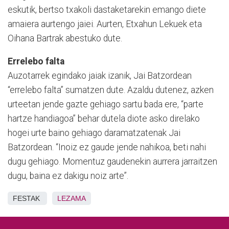
eskutik, bertso txakoli dastaketarekin emango diete
amaiera aurtengo jaiei. Aurten, Etxahun Lekuek eta
Oihana Bartrak abestuko dute.
Errelebo falta
Auzotarrek egindako jaiak izanik, Jai Batzordean
“errelebo falta” sumatzen dute. Azaldu dutenez, azken
urteetan jende gazte gehiago sartu bada ere, “parte
hartze handiagoa” behar dutela diote asko direlako
hogei urte baino gehiago daramatzatenak Jai
Batzordean. “Inoiz ez gaude jende nahikoa, beti nahi
dugu gehiago. Momentuz gaudenekin aurrera jarraitzen
dugu, baina ez dakigu noiz arte”.
FESTAK
LEZAMA