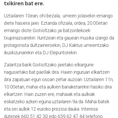
txikiren bat ere.
Uztailaren 10ean, ohi bezala,
umeen jolasekin emango
diete hasiera jaiei. Eztanda ofiziala, ordea, 20:00etan
emango diote Goitioltzako jai batzordekoek
txupinazoarekin. Iluntzean eta gauean musika izango da
protagonista dultzaineroekin, DJ Kaktus umeentzako
ikuskizunarekin eta DJ Elepuntorekin.
Zalantza barik Goitioltzako jaietako elkargune
nagusietako bat paellak dira. Haien inguruan elkartzen
dira zapatuan egun osoan zehar auzoan. Uztailaren 11n,
10:00etan, mahai eta aulkien banaketarekin hasiko dira
elkartzen. Hain zuzen ere, mahaiak eta aulkiak
eskatzeko azken eguna uztailaren 9a da. Mahai batek
eta sei aulkik 12 euroko prezioa dauka. Interesa
dutenek 660 51 42 30 edo 659 62 47 44 telefono