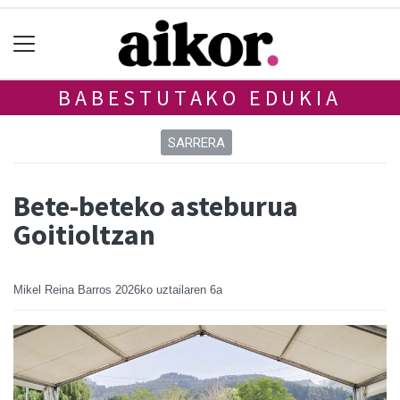
BABESTUTAKO EDUKIA
SARRERA
Bete-beteko asteburua
Goitioltzan
Mikel Reina Barros
2026ko uztailaren 6a