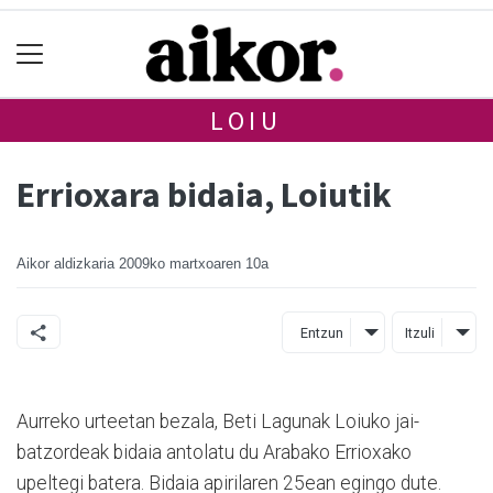
LOIU
Errioxara bidaia, Loiutik
Aikor aldizkaria
2009ko martxoaren 10a
Entzun
Itzuli
Aurreko urteetan bezala, Beti Lagunak Loiuko jai-
batzordeak bidaia antolatu du Arabako Errioxako
upeltegi batera. Bidaia apirilaren 25ean egingo dute.