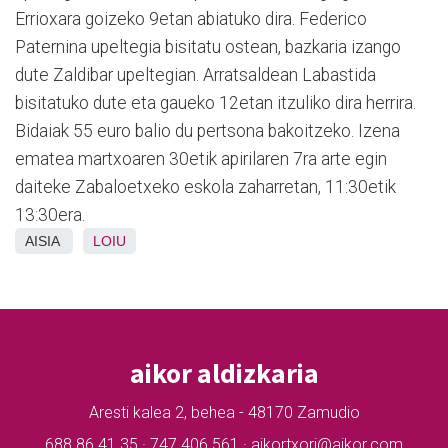
Errioxara goizeko 9etan abiatuko dira. Federico
Paternina upeltegia bisitatu ostean, bazkaria izango
dute Zaldibar upeltegian. Arratsaldean Labastida
bisitatuko dute eta gaueko 12etan itzuliko dira herrira.
Bidaiak 55 euro balio du pertsona bakoitzeko. Izena
ematea martxoaren 30etik apirilaren 7ra arte egin
daiteke Zabaloetxeko eskola zaharretan, 11:30etik
13:30era.
AISIA
LOIU
aikor aldizkaria
Aresti kalea 2, behea - 48170 Zamudio
688 86 41 35 · 747 406 561 · aikortxori@aikor.com