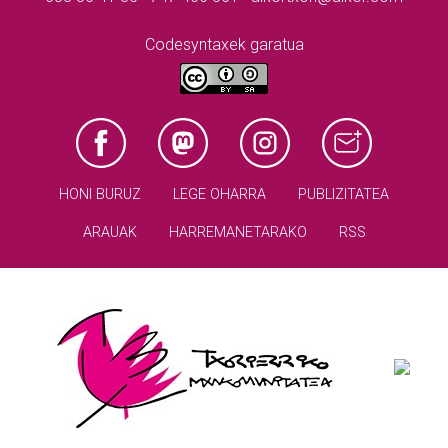
Codesyntaxek garatua
HONI BURUZ
LEGE OHARRA
PUBLIZITATEA
ARAUAK
HARREMANETARAKO
RSS