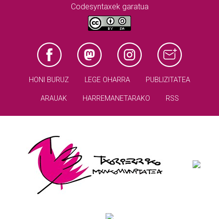
Codesyntaxek garatua
HONI BURUZ
LEGE OHARRA
PUBLIZITATEA
ARAUAK
HARREMANETARAKO
RSS