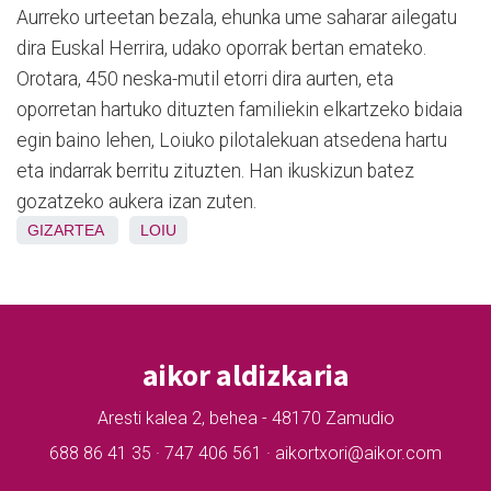
Aurreko urteetan bezala, ehunka ume saharar ailegatu
dira Euskal Herrira, udako oporrak bertan emateko.
Orotara, 450 neska-mutil etorri dira aurten, eta
oporretan hartuko dituzten familiekin elkartzeko bidaia
egin baino lehen, Loiuko pilotalekuan atsedena hartu
eta indarrak berritu zituzten. Han ikuskizun batez
gozatzeko aukera izan zuten.
GIZARTEA
LOIU
aikor aldizkaria
Aresti kalea 2, behea - 48170 Zamudio
688 86 41 35 · 747 406 561 · aikortxori@aikor.com