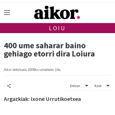
LOIU
400 ume saharar baino
gehiago etorri dira Loiura
Aikor aldizkaria
2009ko uztailaren 14a
Entzun
Itzuli
Argazkiak: Ixone Urrutikoetxea