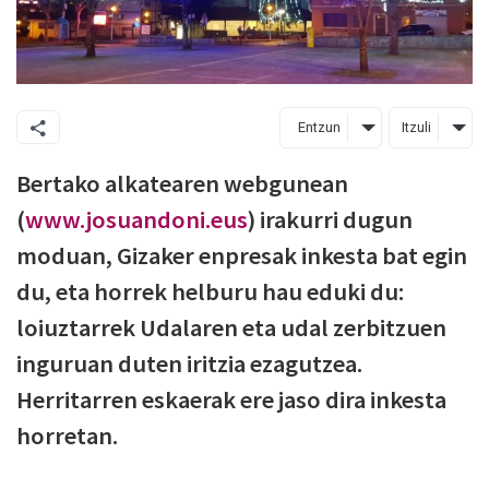
Entzun
Itzuli
Bertako alkatearen webgunean
(
www.josuandoni.eus
) irakurri dugun
moduan, Gizaker enpresak inkesta bat egin
du, eta horrek helburu hau eduki du:
loiuztarrek Udalaren eta udal zerbitzuen
inguruan duten iritzia ezagutzea.
Herritarren eskaerak ere jaso dira inkesta
horretan.