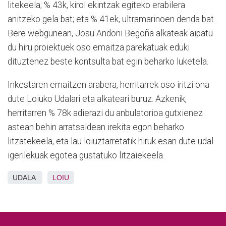
litekeela; % 43k, kirol ekintzak egiteko erabilera
anitzeko gela bat; eta % 41ek, ultramarinoen denda bat.
Bere webgunean, Josu Andoni Begoña alkateak aipatu
du hiru proiektuek oso emaitza parekatuak eduki
dituztenez beste kontsulta bat egin beharko luketela.
Inkestaren emaitzen arabera, herritarrek oso iritzi ona
dute Loiuko Udalari eta alkateari buruz. Azkenik,
herritarren % 78k adierazi du anbulatorioa gutxienez
astean behin arratsaldean irekita egon beharko
litzatekeela, eta lau loiuztarretatik hiruk esan dute udal
igerilekuak egotea gustatuko litzaiekeela.
UDALA
LOIU