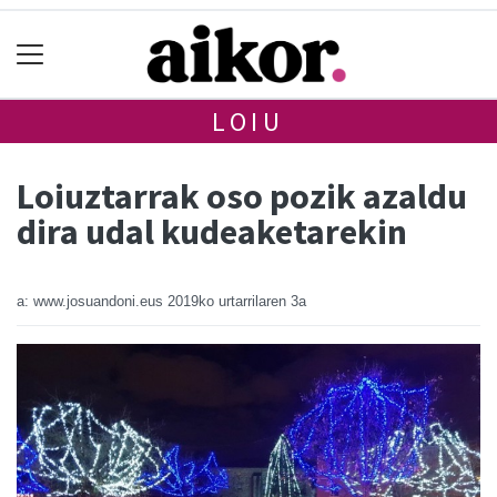
LOIU
Loiuztarrak oso pozik azaldu
dira udal kudeaketarekin
a: www.josuandoni.eus
2019ko urtarrilaren 3a