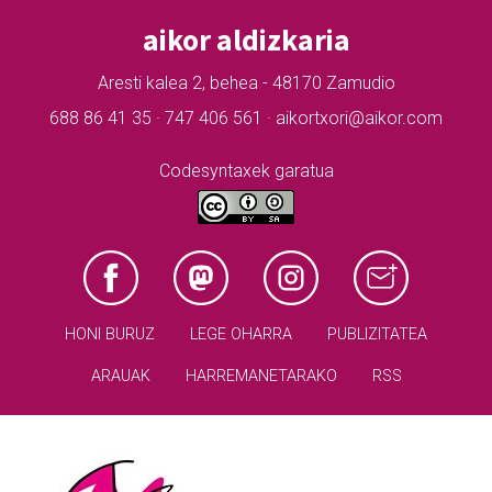
aikor aldizkaria
Aresti kalea 2, behea - 48170 Zamudio
688 86 41 35 · 747 406 561 · aikortxori@aikor.com
Codesyntaxek garatua
HONI BURUZ
LEGE OHARRA
PUBLIZITATEA
ARAUAK
HARREMANETARAKO
RSS