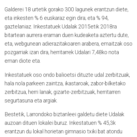
Galderei 18 urtetik gorako 300 lagunek erantzun diete,
eta inkesten % 6 euskaraz egin dira; eta % 94,
gaztelaniaz. Inkestatuek Udalak 2015etik 2018ra
bitartean aurrera eraman duen kudeaketa aztertu dute,
eta, webgunean adierazitakoaren arabera, emaitzak oso
pozgarriak izan dira, herritarrek Udalari 7,48ko nota
eman diote eta.
Inkestatuek oso ondo balioetsi dituzte udal zerbitzuak,
hala nola parkeen zaintza, ikastaroak, zabor-bilketako
zerbitzua, herri lanak, gizarte-zerbitzuak, herritarren
segurtasuna eta argiak.
Bestetik, Larrondoko biztanleei galdetu diete Udalak
auzoan dituen lokalei buruz. Inkestatuen % 45,3k
erantzun du lokal horietan gimnasio txiki bat atondu