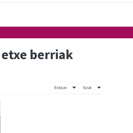
 etxe berriak
Entzun
Itzuli