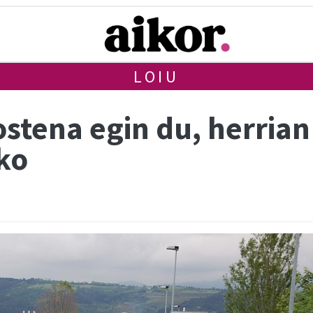
LOIU
stena egin du, herrian
eko