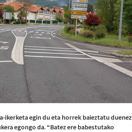
-ikerketa egin du eta horrek baieztatu duenez
aukera egongo da. “Batez ere babestutako