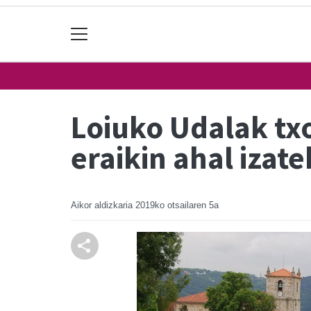
Loiuko Udalak txo
eraikin ahal izat
Aikor aldizkaria
2019ko otsailaren 5a