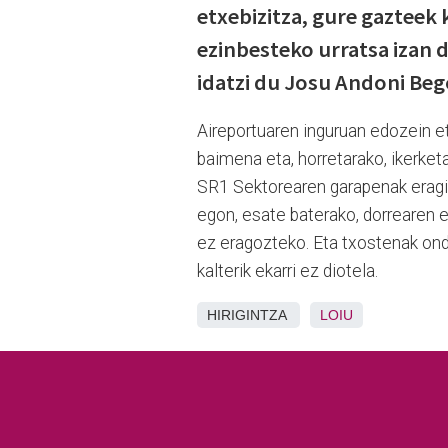
etxebizitza, gure gazteek 
ezinbesteko urratsa izan d
idatzi du Josu Andoni Be
Aireportuaren inguruan edozein e
baimena eta, horretarako, ikerket
SR1 Sektorearen garapenak eragin
egon, esate baterako, dorrearen 
ez eragozteko. Eta txostenak ondo
kalterik ekarri ez diotela.
HIRIGINTZA
LOIU