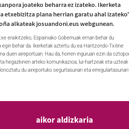
kanpora joateko beharra ez izateko. Ikerketa
a etxebizitza plana herrian garatu ahal izateko”
goña alkateak josuandoni.eus webgunean.
txe eraikitzeko, Espainiako Gobernuak eman behar du
a egin behar da. Ikerketak aztertu du ea Haritzondo-Txiline
a duen aireportuan. Hau da, horren inguruan ezin da oztopor
eta hegazkinen arteko komunikazioa, lur-hartzeak eta uzteak
rioztatu du aireportuko segurtasunari eta erregulartasunari
aikor aldizkaria