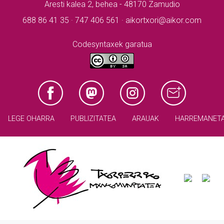
Aresti kalea 2, behea - 48170 Zamudio
688 86 41 35 · 747 406 561 · aikortxori@aikor.com
Codesyntaxek garatua
LEGE OHARRA
PUBLIZITATEA
ARAUAK
HARREMANET