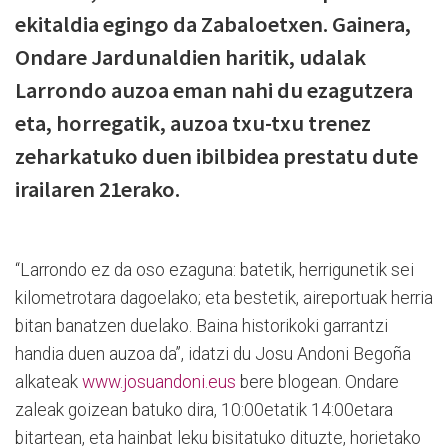
ekitaldia egingo da Zabaloetxen. Gainera,
Ondare Jardunaldien haritik, udalak
Larrondo auzoa eman nahi du ezagutzera
eta, horregatik, auzoa txu-txu trenez
zeharkatuko duen ibilbidea prestatu dute
irailaren 21erako.
“Larrondo ez da oso ezaguna: batetik, herrigunetik sei
kilometrotara dagoelako; eta bestetik, aireportuak herria
bitan banatzen duelako. Baina historikoki garrantzi
handia duen auzoa da”, idatzi du Josu Andoni Begoña
alkateak
www.josuandoni.eus
bere blogean. Ondare
zaleak goizean batuko dira, 10:00etatik 14:00etara
bitartean, eta hainbat leku bisitatuko dituzte, horietako