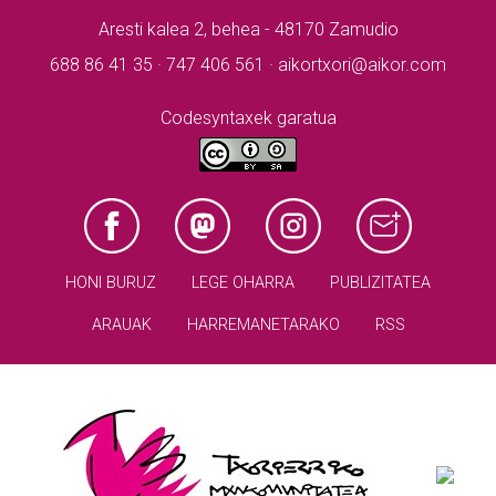
Aresti kalea 2, behea - 48170 Zamudio
688 86 41 35 · 747 406 561 · aikortxori@aikor.com
Codesyntaxek garatua
HONI BURUZ
LEGE OHARRA
PUBLIZITATEA
ARAUAK
HARREMANETARAKO
RSS