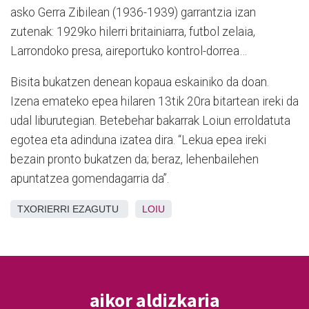
asko Gerra Zibilean (1936-1939) garrantzia izan
zutenak: 1929ko hilerri britainiarra, futbol zelaia,
Larrondoko presa, aireportuko kontrol-dorrea…
Bisita bukatzen denean kopaua eskainiko da doan.
Izena emateko epea hilaren 13tik 20ra bitartean ireki da
udal liburutegian. Betebehar bakarrak Loiun erroldatuta
egotea eta adinduna izatea dira. “Lekua epea ireki
bezain pronto bukatzen da; beraz, lehenbailehen
apuntatzea gomendagarria da”.
TXORIERRI EZAGUTU
LOIU
aikor aldizkaria