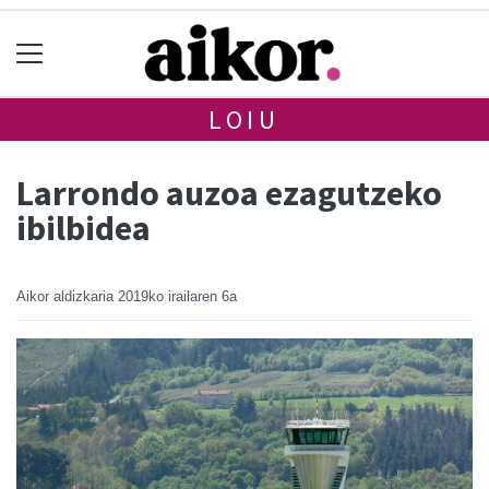
LOIU
Larrondo auzoa ezagutzeko
ibilbidea
Aikor aldizkaria
2019ko irailaren 6a