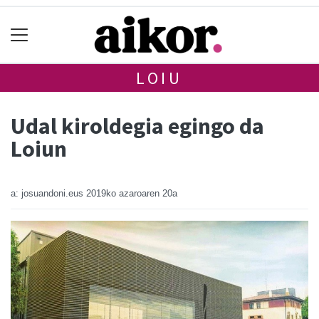
LOIU
Udal kiroldegia egingo da
Loiun
a: josuandoni.eus
2019ko azaroaren 20a