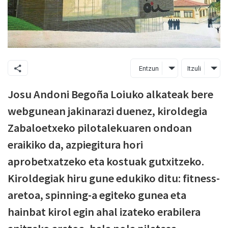
Entzun
Itzuli
Josu Andoni Begoña Loiuko alkateak bere
webgunean jakinarazi duenez, kiroldegia
Zabaloetxeko pilotalekuaren ondoan
eraikiko da, azpiegitura hori
aprobetxatzeko eta kostuak gutxitzeko.
Kiroldegiak hiru gune edukiko ditu: fitness-
aretoa, spinning-a egiteko gunea eta
hainbat kirol egin ahal izateko erabilera