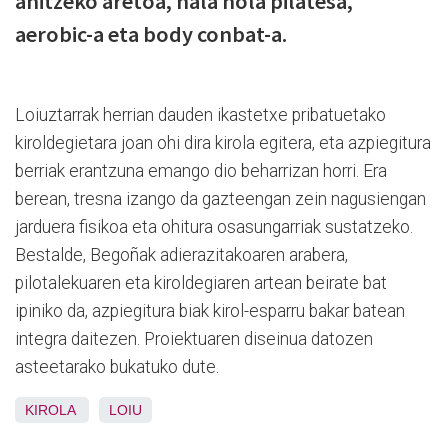
anitzeko aretoa, hala nola pilatesa,
aerobic-a eta body conbat-a.
Loiuztarrak herrian dauden ikastetxe pribatuetako
kiroldegietara joan ohi dira kirola egitera, eta azpiegitura
berriak erantzuna emango dio beharrizan horri. Era
berean, tresna izango da gazteengan zein nagusiengan
jarduera fisikoa eta ohitura osasungarriak sustatzeko.
Bestalde, Begoñak adierazitakoaren arabera,
pilotalekuaren eta kiroldegiaren artean beirate bat
ipiniko da, azpiegitura biak kirol-esparru bakar batean
integra daitezen. Proiektuaren diseinua datozen
asteetarako bukatuko dute.
KIROLA
LOIU