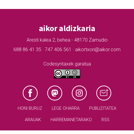
aikor aldizkaria
Aresti kalea 2, behea - 48170 Zamudio
688 86 41 35 · 747 406 561 · aikortxori@aikor.com
Codesyntaxek garatua
HONI BURUZ
LEGE OHARRA
PUBLIZITATEA
ARAUAK
HARREMANETARAKO
RSS