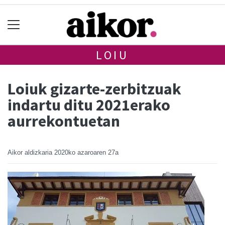
LOIU
Loiuk gizarte-zerbitzuak
indartu ditu 2021erako
aurrekontuetan
Aikor aldizkaria
2020ko azaroaren 27a