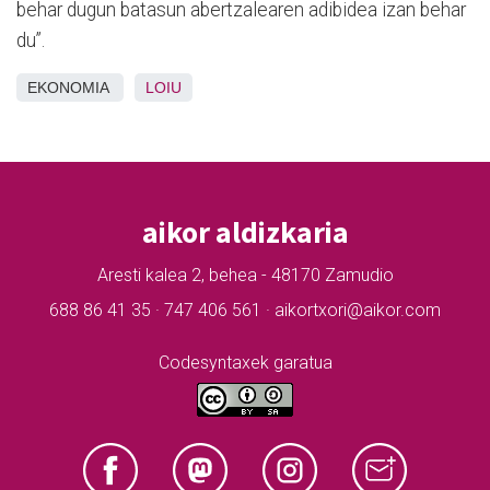
behar dugun batasun abertzalearen adibidea izan behar
du”.
EKONOMIA
LOIU
aikor aldizkaria
Aresti kalea 2, behea - 48170 Zamudio
688 86 41 35 · 747 406 561 · aikortxori@aikor.com
Codesyntaxek garatua