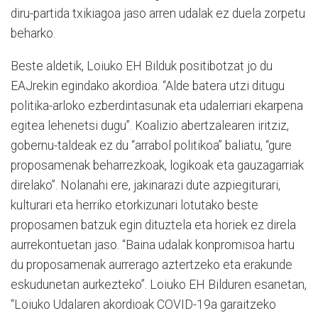
diru-partida txikiagoa jaso arren udalak ez duela zorpetu
beharko.
Beste aldetik, Loiuko EH Bilduk positibotzat jo du
EAJrekin egindako akordioa. “Alde batera utzi ditugu
politika-arloko ezberdintasunak eta udalerriari ekarpena
egitea lehenetsi dugu”. Koalizio abertzalearen iritziz,
gobernu-taldeak ez du “arrabol politikoa” baliatu, “gure
proposamenak beharrezkoak, logikoak eta gauzagarriak
direlako”. Nolanahi ere, jakinarazi dute azpiegiturari,
kulturari eta herriko etorkizunari lotutako beste
proposamen batzuk egin dituztela eta horiek ez direla
aurrekontuetan jaso. “Baina udalak konpromisoa hartu
du proposamenak aurrerago aztertzeko eta erakunde
eskudunetan aurkezteko”. Loiuko EH Bilduren esanetan,
“Loiuko Udalaren akordioak COVID-19a garaitzeko