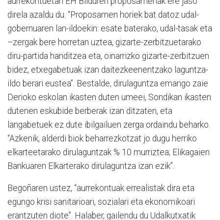
aurrekontuetan EH Bilduren proposamenak ere jaso
direla azaldu du. “Proposamen horiek bat datoz udal-
gobernuaren lan-ildoekin: esate baterako, udal-tasak eta
–zergak bere horretan uztea, gizarte-zerbitzuetarako
diru-partida handitzea eta, oinarrizko gizarte-zerbitzuen
bidez, etxegabetuak izan daitezkeenentzako laguntza-
ildo berari eustea”. Bestalde, dirulaguntza emango zaie
Derioko eskolan ikasten duten umeei, Sondikan ikasten
dutenen eskubide berberak izan ditzaten, eta
langabetuek ez dute ibilgailuen zerga ordaindu beharko.
“Azkenik, alderdi biok beharrezkotzat jo dugu herriko
elkarteetarako dirulaguntzak % 10 murriztea; Elikagaien
Bankuaren Elkarterako dirulaguntza izan ezik”.
Begoñaren ustez, “aurrekontuak errealistak dira eta
egungo krisi sanitarioari, sozialari eta ekonomikoari
erantzuten diote”. Halaber, gailendu du Udalkutxatik