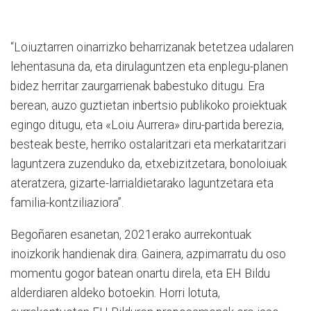
“Loiuztarren oinarrizko beharrizanak betetzea udalaren
lehentasuna da, eta dirulaguntzen eta enplegu-planen
bidez herritar zaurgarrienak babestuko ditugu. Era
berean, auzo guztietan inbertsio publikoko proiektuak
egingo ditugu, eta «Loiu Aurrera» diru-partida berezia,
besteak beste, herriko ostalaritzari eta merkataritzari
laguntzera zuzenduko da, etxebizitzetara, bonoloiuak
ateratzera, gizarte-larrialdietarako laguntzetara eta
familia-kontziliaziora”.
Begoñaren esanetan, 2021erako aurrekontuak
inoizkorik handienak dira. Gainera, azpimarratu du oso
momentu gogor batean onartu direla, eta EH Bildu
alderdiaren aldeko botoekin. Horri lotuta,