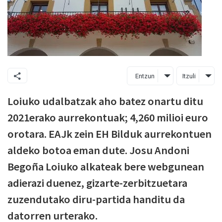
Entzun
Itzuli
Loiuko udalbatzak aho batez onartu ditu
2021erako aurrekontuak; 4,260 milioi euro
orotara. EAJk zein EH Bilduk aurrekontuen
aldeko botoa eman dute. Josu Andoni
Begoña Loiuko alkateak bere webgunean
adierazi duenez, gizarte-zerbitzuetara
zuzendutako diru-partida handitu da
datorren urterako.