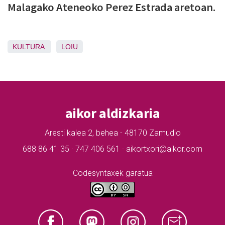
Malagako Ateneoko Perez Estrada aretoan.
KULTURA
LOIU
aikor aldizkaria
Aresti kalea 2, behea - 48170 Zamudio
688 86 41 35 · 747 406 561 · aikortxori@aikor.com
Codesyntaxek garatua