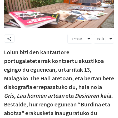
Entzun
Itzuli
Loiun bizi den kantautore
portugaletetarrak kontzertu akustikoa
egingo du eguenean, urtarrilak 13,
Malagako The Hall aretoan, eta bertan bere
diskografia errepasatuko du, hala nola
Gris, Lau hormen artean
eta
Desiraren kaia.
Bestalde, hurrengo egunean “Burdina eta
abotsa” erakusketa inauguratuko du