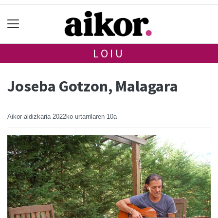
LOIU
Joseba Gotzon, Malagara
Aikor aldizkaria
2022ko urtarrilaren 10a