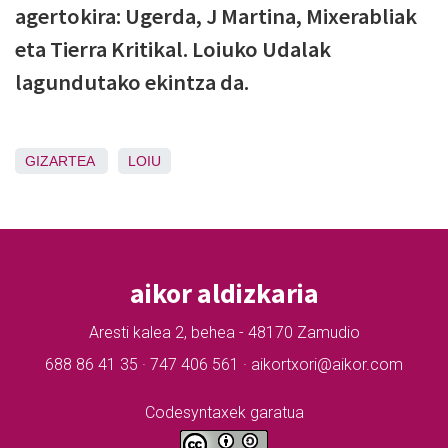
agertokira: Ugerda, J Martina, Mixerabliak
eta Tierra Kritikal. Loiuko Udalak
lagundutako ekintza da.
GIZARTEA
LOIU
aikor aldizkaria
Aresti kalea 2, behea - 48170 Zamudio
688 86 41 35 · 747 406 561 · aikortxori@aikor.com
Codesyntaxek garatua