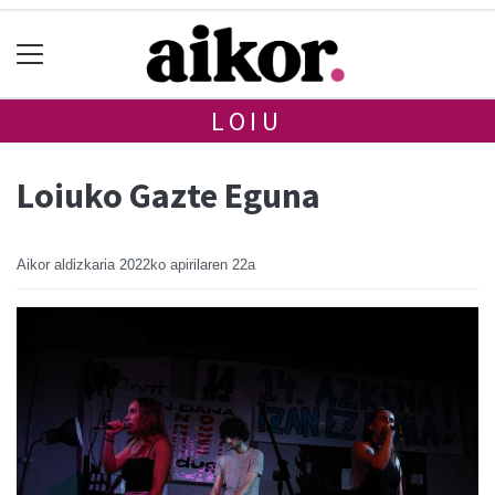
LOIU
Loiuko Gazte Eguna
Aikor aldizkaria
2022ko apirilaren 22a