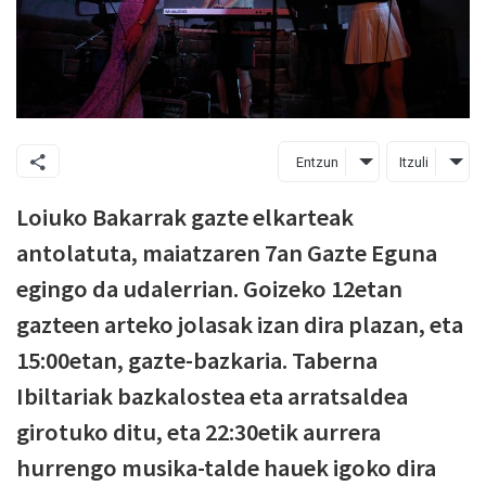
Entzun
Itzuli
Loiuko Bakarrak gazte elkarteak
antolatuta, maiatzaren 7an Gazte Eguna
egingo da udalerrian. Goizeko 12etan
gazteen arteko jolasak izan dira plazan, eta
15:00etan, gazte-bazkaria. Taberna
Ibiltariak bazkalostea eta arratsaldea
girotuko ditu, eta 22:30etik aurrera
hurrengo musika-talde hauek igoko dira