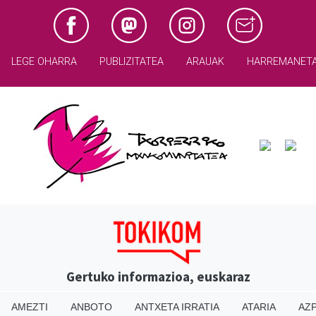
LEGE OHARRA
PUBLIZITATEA
ARAUAK
HARREMANET
Gertuko informazioa, euskaraz
AMEZTI
ANBOTO
ANTXETA IRRATIA
ATARIA
AZP