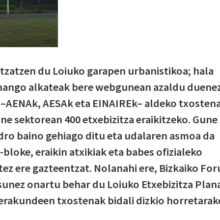
tzatzen du Loiuko garapen urbanistikoa; hala
hango alkateak bere webgunean azaldu duenez
 –AENAk, AESAk eta EINAIREk– aldeko txosten
ne sektorean 400 etxebizitza eraikitzeko. Gune
dro baino gehiago ditu eta udalaren asmoa da
-bloke, eraikin atxikiak eta babes ofizialeko
atez ere gazteentzat. Nolanahi ere, Bizkaiko For
unez onartu behar du Loiuko Etxebizitza Plan
erakundeen txostenak bidali dizkio horretarak