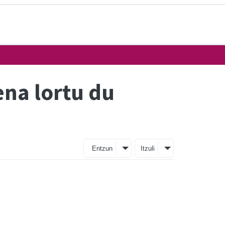
na lortu du
Entzun
Itzuli