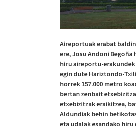
Aireportuak erabat baldin
ere, Josu Andoni Begoña 
hiru aireportu-erakundek
egin dute Hariztondo-Txili
horrek 157.000 metro koa
bertan zenbait etxebizitza
etxebizitzak eraikitzea, b
Aldundiak behin betikotas
eta udalak esandako hiru 