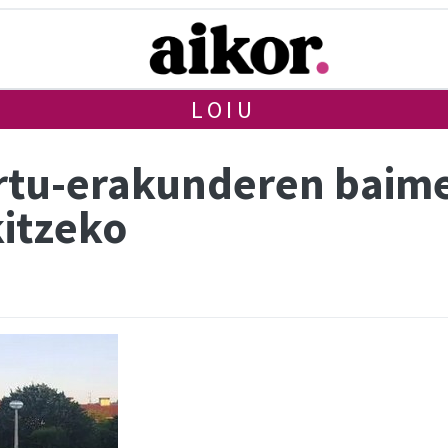
LOIU
ortu-erakunderen baime
kitzeko