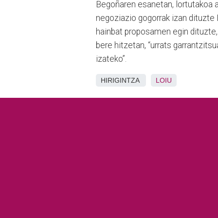
Begoñaren esanetan, lortutakoa a
negoziazio gogorrak izan dituzte 
hainbat proposamen egin dituzte, “
bere hitzetan, “urrats garrantzits
izateko”.
HIRIGINTZA
LOIU