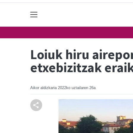
Loiuk hiru airep
etxebizitzak erai
Aikor aldizkaria
2022ko uztailaren 26a