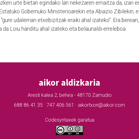
zken urte bietan egindako lan nekezaren emaitza da, izan er
Estatuko Gobernuko Ministerioarekin eta Abiazio Zibilekin, e
gure udalerrian etxebizitzak eraiki ahal izateko”. Era berean,
ua da Loiu handitu ahal izateko eta belaunaldi-erreleboa
aikor aldizkaria
Aresti kalea 2, behea - 48170 Zamudio
688 86 41 35 · 747 406 561 · aikortxori@aikor.com
Codesyntaxek garatua