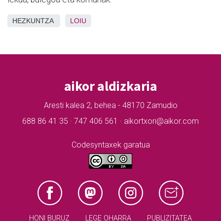
HEZKUNTZA
LOIU
aikor aldizkaria
Aresti kalea 2, behea - 48170 Zamudio
688 86 41 35 · 747 406 561 · aikortxori@aikor.com
Codesyntaxek garatua
HONI BURUZ
LEGE OHARRA
PUBLIZITATEA