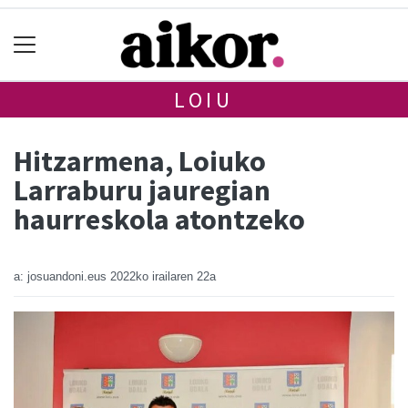
LOIU
Hitzarmena, Loiuko
Larraburu jauregian
haurreskola atontzeko
a: josuandoni.eus
2022ko irailaren 22a