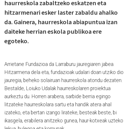
haurreskola zabaltzeko eskatzen eta
hitzarmenari esker laster zabaldu ahalko
da. Gainera, haurreskola abiapuntua izan
daiteke herrian eskola publikoa ere
egoteko.
Arrietane Fundazioa da Larraburu jauregiaren jabea.
Hitzarmena dela eta, fundazioak udalari doan utziko dio
jauregia, beheko solairuan haurreskola atondu dezaten.
Bestalde, Loiuko Udalak haurreskolaren proiektua
aurkeztu du. Horren arabera, sarbide berria egingo
litzateke haurreskolara sartu eta handik atera ahal
izateko, eta bertan izango lirateke, besteak beste, bi
ikasgela, erabilera anitzeko gunea, haur-kotxeak uzteko
lekua, bulegoa eta komunak.