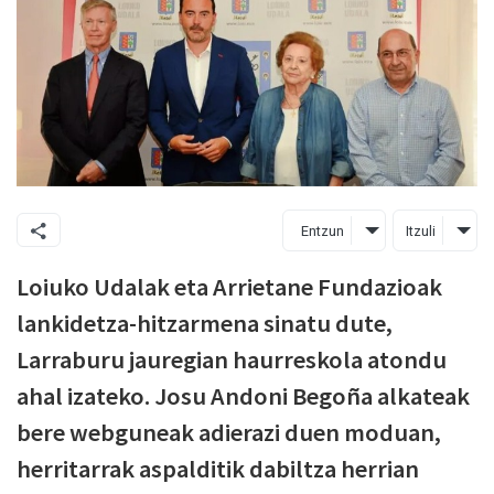
Entzun
Itzuli
Loiuko Udalak eta Arrietane Fundazioak
lankidetza-hitzarmena sinatu dute,
Larraburu jauregian haurreskola atondu
ahal izateko. Josu Andoni Begoña alkateak
bere webguneak adierazi duen moduan,
herritarrak aspalditik dabiltza herrian