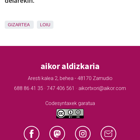
deiarekin.
GIZARTEA
LOIU
aikor aldizkaria
Aresti kalea 2, behea - 48170 Zamudio
688 86 41 35 · 747 406 561 · aikortxori@aikor.com
Codesyntaxek garatua