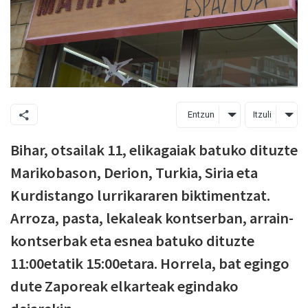
Entzun
Itzuli
Bihar, otsailak 11, elikagaiak batuko dituzte
Marikobason, Derion, Turkia, Siria eta
Kurdistango lurrikararen biktimentzat.
Arroza, pasta, lekaleak kontserban, arrain-
kontserbak eta esnea batuko dituzte
11:00etatik 15:00etara. Horrela, bat egingo
dute Zaporeak elkarteak egindako