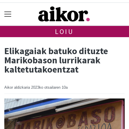
LOIU
Elikagaiak batuko dituzte
Marikobason lurrikarak
kaltetutakoentzat
Aikor aldizkaria
2023ko otsailaren 10a