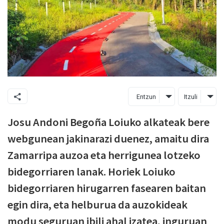
Entzun
Itzuli
Josu Andoni Begoña Loiuko alkateak bere
webgunean jakinarazi duenez, amaitu dira
Zamarripa auzoa eta herrigunea lotzeko
bidegorriaren lanak. Horiek Loiuko
bidegorriaren hirugarren fasearen baitan
egin dira, eta helburua da auzokideak
modu seguruan ibili ahal izatea, inguruan