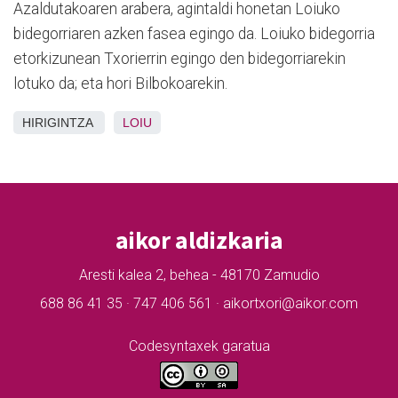
Azaldutakoaren arabera, agintaldi honetan Loiuko
bidegorriaren azken fasea egingo da. Loiuko bidegorria
etorkizunean Txorierrin egingo den bidegorriarekin
lotuko da; eta hori Bilbokoarekin.
HIRIGINTZA
LOIU
aikor aldizkaria
Aresti kalea 2, behea - 48170 Zamudio
688 86 41 35 · 747 406 561 · aikortxori@aikor.com
Codesyntaxek garatua