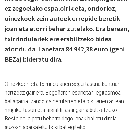
ez zegoelako espaloirik eta, ondorioz,
oinezkoek zein autoek errepide beretik
joan eta etorri behar zutelako. Era berean,
txirrindulariek ere erabiltzeko bidea
atondu da. Lanetara 84.942,38 euro (gehi
BEZa) bideratu dira.
Oinezkoen eta txirrindularien segurtasuna kontuan
hartzeaz gainera, Begoñaren esanetan, egitasmoa
baliagarria izango da herritarren eta bisitarien artean
mugikortasun eta aisialdi jasangarria bultzatzeko.
Bestalde, aipatu beharra dago lanak baliatu direla
auzoan aparkaleku txiki bat egiteko.