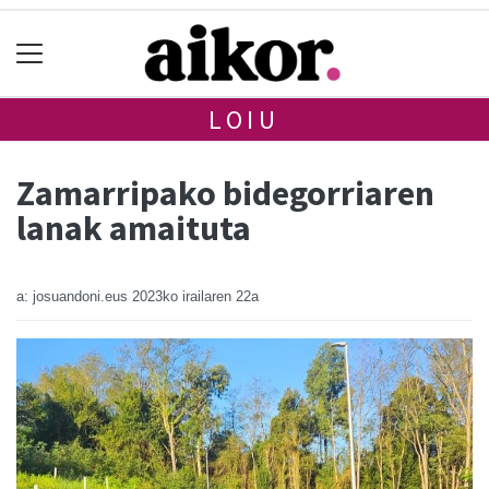
LOIU
Zamarripako bidegorriaren
lanak amaituta
a: josuandoni.eus
2023ko irailaren 22a