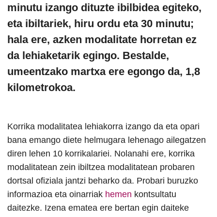
minutu izango dituzte ibilbidea egiteko,
eta ibiltariek, hiru ordu eta 30 minutu;
hala ere, azken modalitate horretan ez
da lehiaketarik egingo. Bestalde,
umeentzako martxa ere egongo da, 1,8
kilometrokoa.
Korrika modalitatea lehiakorra izango da eta opari
bana emango diete helmugara lehenago ailegatzen
diren lehen 10 korrikalariei. Nolanahi ere, korrika
modalitatean zein ibiltzea modalitatean probaren
dortsal ofiziala jantzi beharko da. Probari buruzko
informazioa eta oinarriak
hemen
kontsultatu
daitezke. Izena ematea ere bertan egin daiteke