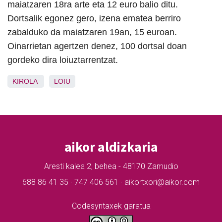
maiatzaren 18ra arte eta 12 euro balio ditu.
Dortsalik egonez gero, izena ematea berriro
zabalduko da maiatzaren 19an, 15 euroan.
Oinarrietan agertzen denez, 100 dortsal doan
gordeko dira loiuztarrentzat.
KIROLA
LOIU
aikor aldizkaria
Aresti kalea 2, behea - 48170 Zamudio
688 86 41 35 · 747 406 561 · aikortxori@aikor.com
Codesyntaxek garatua