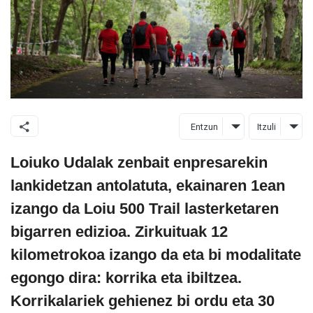
Entzun
Itzuli
Loiuko Udalak zenbait enpresarekin
lankidetzan antolatuta, ekainaren 1ean
izango da Loiu 500 Trail lasterketaren
bigarren edizioa. Zirkuituak 12
kilometrokoa izango da eta bi modalitate
egongo dira: korrika eta ibiltzea.
Korrikalariek gehienez bi ordu eta 30