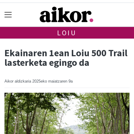
LOIU
Ekainaren 1ean Loiu 500 Trail
lasterketa egingo da
Aikor aldizkaria
2025eko maiatzaren 9a