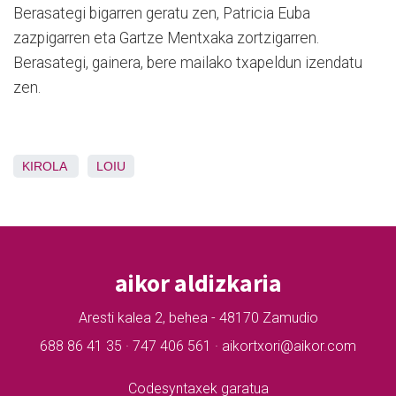
Berasategi bigarren geratu zen, Patricia Euba
zazpigarren eta Gartze Mentxaka zortzigarren.
Berasategi, gainera, bere mailako txapeldun izendatu
zen.
KIROLA
LOIU
aikor aldizkaria
Aresti kalea 2, behea - 48170 Zamudio
688 86 41 35 · 747 406 561 · aikortxori@aikor.com
Codesyntaxek garatua