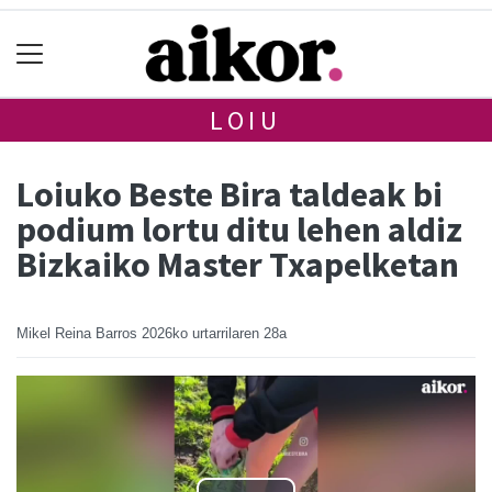
LOIU
Loiuko Beste Bira taldeak bi
podium lortu ditu lehen aldiz
Bizkaiko Master Txapelketan
Mikel Reina Barros
2026ko urtarrilaren 28a