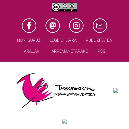
HONI BURUZ
LEGE OHARRA
PUBLIZITATEA
ARAUAK
HARREMANETARAKO
RSS