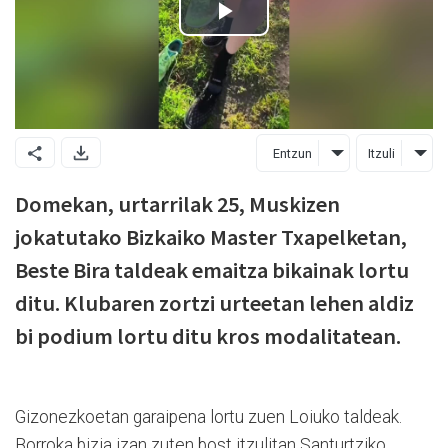
Entzun
Itzuli
Domekan, urtarrilak 25, Muskizen
jokatutako Bizkaiko Master Txapelketan,
Beste Bira taldeak emaitza bikainak lortu
ditu. Klubaren zortzi urteetan lehen aldiz
bi podium lortu ditu kros modalitatean.
Gizonezkoetan garaipena lortu zuen Loiuko taldeak.
Borroka bizia izan zuten bost itzulitan Santurtziko