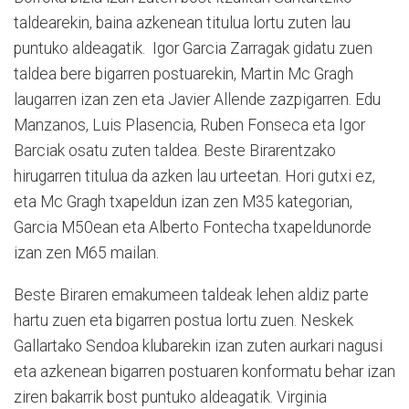
taldearekin, baina azkenean titulua lortu zuten lau
puntuko aldeagatik. Igor Garcia Zarragak gidatu zuen
taldea bere bigarren postuarekin, Martin Mc Gragh
laugarren izan zen eta Javier Allende zazpigarren. Edu
Manzanos, Luis Plasencia, Ruben Fonseca eta Igor
Barciak osatu zuten taldea. Beste Birarentzako
hirugarren titulua da azken lau urteetan. Hori gutxi ez,
eta Mc Gragh txapeldun izan zen M35 kategorian,
Garcia M50ean eta Alberto Fontecha txapeldunorde
izan zen M65 mailan.
Beste Biraren emakumeen taldeak lehen aldiz parte
hartu zuen eta bigarren postua lortu zuen. Neskek
Gallartako Sendoa klubarekin izan zuten aurkari nagusi
eta azkenean bigarren postuaren konformatu behar izan
ziren bakarrik bost puntuko aldeagatik. Virginia