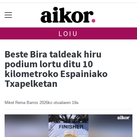
LOIU
Beste Bira taldeak hiru
podium lortu ditu 10
kilometroko Espainiako
Txapelketan
Mikel Reina Barros
2026ko otsailaren 19a