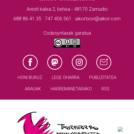
Aresti kalea 2, behea - 48170 Zamudio
688 86 41 35 · 747 406 561 · aikortxori@aikor.com
Codesyntaxek garatua
HONI BURUZ
LEGE OHARRA
PUBLIZITATEA
ARAUAK
HARREMANETARAKO
RSS