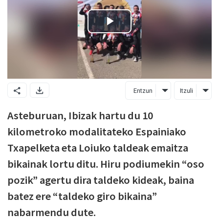
Entzun
Itzuli
Asteburuan, Ibizak hartu du 10
kilometroko modalitateko Espainiako
Txapelketa eta Loiuko taldeak emaitza
bikainak lortu ditu. Hiru podiumekin “oso
pozik” agertu dira taldeko kideak, baina
batez ere “taldeko giro bikaina”
nabarmendu dute.