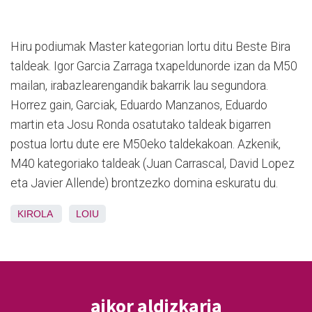
Hiru podiumak Master kategorian lortu ditu Beste Bira
taldeak. Igor Garcia Zarraga txapeldunorde izan da M50
mailan, irabazlearengandik bakarrik lau segundora.
Horrez gain, Garciak, Eduardo Manzanos, Eduardo
martin eta Josu Ronda osatutako taldeak bigarren
postua lortu dute ere M50eko taldekakoan. Azkenik,
M40 kategoriako taldeak (Juan Carrascal, David Lopez
eta Javier Allende) brontzezko domina eskuratu du.
KIROLA
LOIU
aikor aldizkaria