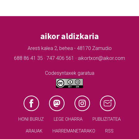
aikor aldizkaria
Aresti kalea 2, behea - 48170 Zamudio
688 86 41 35 · 747 406 561 · aikortxori@aikor.com
Codesyntaxek garatua
HONI BURUZ
LEGE OHARRA
PUBLIZITATEA
ARAUAK
HARREMANETARAKO
RSS