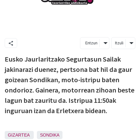
Entzun
Itzuli
Eusko Jaurlaritzako Segurtasun Sailak
jakinarazi duenez, pertsona bat hil da gaur
goizean Sondikan, moto-istripu baten
ondorioz. Gainera, motorrean zihoan beste
lagun bat zauritu da. Istripua 11:50ak
inguruan izan da Erletxera bidean.
GIZARTEA
SONDIKA