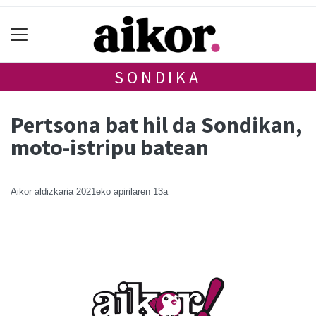
SONDIKA
Pertsona bat hil da Sondikan,
moto-istripu batean
Aikor aldizkaria
2021eko apirilaren 13a