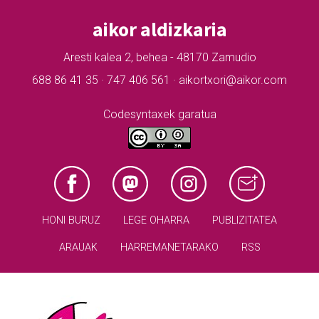
aikor aldizkaria
Aresti kalea 2, behea - 48170 Zamudio
688 86 41 35 · 747 406 561 · aikortxori@aikor.com
Codesyntaxek garatua
HONI BURUZ
LEGE OHARRA
PUBLIZITATEA
ARAUAK
HARREMANETARAKO
RSS