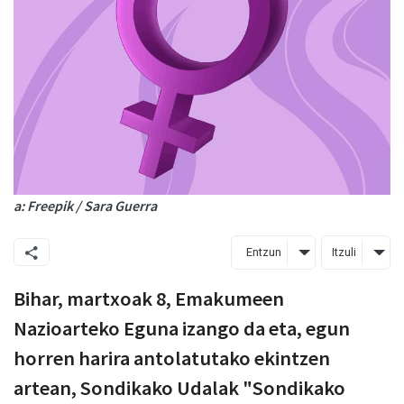
a: Freepik / Sara Guerra
Entzun
Itzuli
Bihar, martxoak 8, Emakumeen
Nazioarteko Eguna izango da eta, egun
horren harira antolatutako ekintzen
artean, Sondikako Udalak "Sondikako