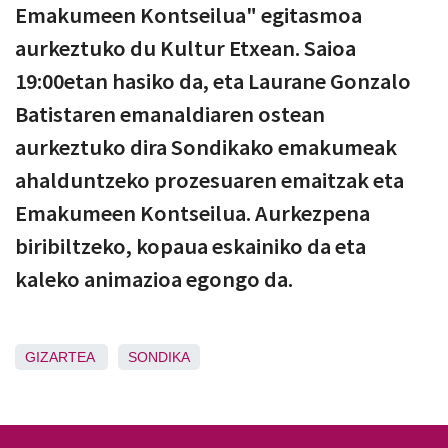
Emakumeen Kontseilua" egitasmoa
aurkeztuko du Kultur Etxean. Saioa
19:00etan hasiko da, eta Laurane Gonzalo
Batistaren emanaldiaren ostean
aurkeztuko dira Sondikako emakumeak
ahalduntzeko prozesuaren emaitzak eta
Emakumeen Kontseilua. Aurkezpena
biribiltzeko, kopaua eskainiko da eta
kaleko animazioa egongo da.
GIZARTEA
SONDIKA