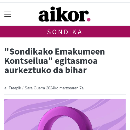
SONDIKA
"Sondikako Emakumeen
Kontseilua" egitasmoa
aurkeztuko da bihar
a: Freepik / Sara Guerra
2024ko martxoaren 7a