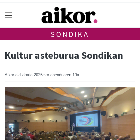
SONDIKA
Kultur asteburua Sondikan
Aikor aldizkaria
2025eko abenduaren 19a