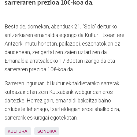
sarreraren prezioa 10€-koa da.
Bestalde, domekan, abenduak 21, “Solo” deituriko
antzerkiaren emanaldia egongo da Kultur Etxean ere.
Antzerki mutu honetan, pailazoei, eszenatokian ez
daudenean, zer gertatzen zaien uztartzen da.
Emanaldia arratsaldeko 17:30etan izango da eta
sarreraren prezioa 10€-koa da.
Sarreren inguruan, bi kultur ekitaldietarako sarrerak
kutxazainetan zein Kutxabank webgunean eros
daitezke. Horrez gain, emanaldi bakoitza baino
ordubete lehenago, txarteldegian erosi ahalko dira,
sarrerarik eskuragai egotekotan.
KULTURA
SONDIKA