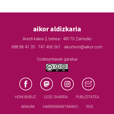
aikor aldizkaria
Aresti kalea 2, behea - 48170 Zamudio
688 86 41 35 · 747 406 561 · aikortxori@aikor.com
Codesyntaxek garatua
HONI BURUZ
LEGE OHARRA
PUBLIZITATEA
ARAUAK
HARREMANETARAKO
RSS