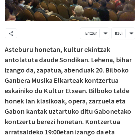
Entzun
Itzuli
Asteburu honetan, kultur ekintzak
antolatuta daude Sondikan. Lehena, bihar
izango da, zapatua, abenduak 20. Bilboko
Ganbera Musika Elkarteak kontzertua
eskainiko du Kultur Etxean. Bilboko talde
honek lan klasikoak, opera, zarzuela eta
Gabon kantak uztartuko ditu Gabonetako
kontzertu berezi honetan. Kontzertua
arratsaldeko 19:00etan izango da eta