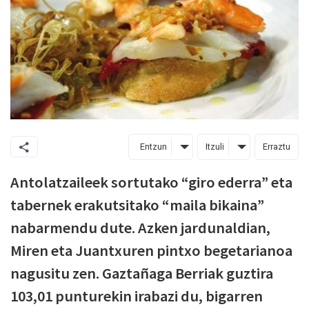
Entzun
Itzuli
Erraztu
Antolatzaileek sortutako “giro ederra” eta
tabernek erakutsitako “maila bikaina”
nabarmendu dute. Azken jardunaldian,
Miren eta Juantxuren pintxo begetarianoa
nagusitu zen. Gaztañaga Berriak guztira
103,01 punturekin irabazi du, bigarren