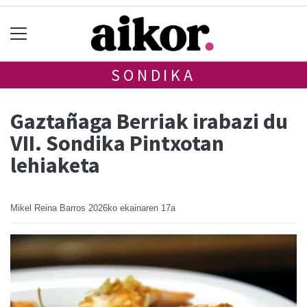
SONDIKA
Gaztañaga Berriak irabazi du
VII. Sondika Pintxotan
lehiaketa
Mikel Reina Barros
2026ko ekainaren 17a