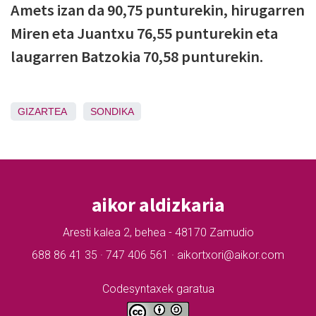
Amets izan da 90,75 punturekin, hirugarren
Miren eta Juantxu 76,55 punturekin eta
laugarren Batzokia 70,58 punturekin.
GIZARTEA
SONDIKA
aikor aldizkaria
Aresti kalea 2, behea - 48170 Zamudio
688 86 41 35 · 747 406 561 · aikortxori@aikor.com
Codesyntaxek garatua