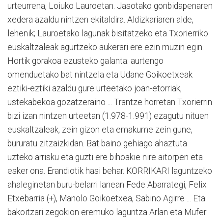
urteurrena, Loiuko Lauroetan. Jasotako gonbidapenaren
xedera azaldu nintzen ekitaldira. Aldizkariaren alde,
lehenik; Lauroetako lagunak bisitatzeko eta Txorierriko
euskaltzaleak agurtzeko aukerari ere ezin muzin egin.
Hortik gorakoa ezusteko galanta: aurtengo
omenduetako bat nintzela eta Udane Goikoetxeak
eztiki-eztiki azaldu gure urteetako joan-etorriak,
ustekabekoa gozatzeraino ... Trantze horretan Txorierrin
bizi izan nintzen urteetan (1.978-1.991) ezagutu nituen
euskaltzaleak, zein gizon eta emakume zein gune,
bururatu zitzaizkidan. Bat baino gehiago ahaztuta
uzteko arrisku eta guzti ere bihoakie nire aitorpen eta
esker ona. Erandiotik hasi behar. KORRIKARI laguntzeko
ahaleginetan buru-belarri lanean Fede Abarrategi, Felix
Etxebarria (+), Manolo Goikoetxea, Sabino Agirre ... Eta
bakoitzari zegokion eremuko laguntza Arlan eta Mufer