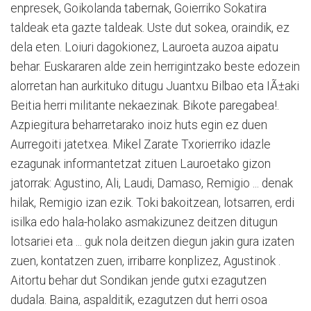
enpresek, Goikolanda tabernak, Goierriko Sokatira
taldeak eta gazte taldeak. Uste dut sokea, oraindik, ez
dela eten. Loiuri dagokionez, Lauroeta auzoa aipatu
behar. Euskararen alde zein herrigintzako beste edozein
alorretan han aurkituko ditugu Juantxu Bilbao eta IÃ±aki
Beitia herri militante nekaezinak. Bikote paregabea!.
Azpiegitura beharretarako inoiz huts egin ez duen
Aurregoiti jatetxea. Mikel Zarate Txorierriko idazle
ezagunak informantetzat zituen Lauroetako gizon
jatorrak: Agustino, Ali, Laudi, Damaso, Remigio ... denak
hilak, Remigio izan ezik. Toki bakoitzean, lotsarren, erdi
isilka edo hala-holako asmakizunez deitzen ditugun
lotsariei eta ... guk nola deitzen diegun jakin gura izaten
zuen, kontatzen zuen, irribarre konplizez, Agustinok .
Aitortu behar dut Sondikan jende gutxi ezagutzen
dudala. Baina, aspalditik, ezagutzen dut herri osoa