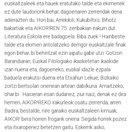
euskaltzaleek eta hauek eratutako talde eta ekimenek
ez dute laudoriorik behar; dagoenaren zerrendak dena
adierazten du: Hori bai, Arrekikili, Kukubiltxo, Bihotz
bakartiak eta AIKOR!REN 75. zenbakian irakurri dut
Literatura Eskola ere badagoela. Biba zuek ! Hainbeste
talde eta ekimen antolatzeko derrigor euskaltzale finak
egon behar; bi behintzat ezin aipatu gabe utzi: Gotzon
Barandiaran, Euskal Filologiako ikasketetan ikaskide
izan nuena eta, dagoeneko, euskal idazle ezpala
baduela erakutsi duena eta Etxahun Lekue, Bizkaiko
zortzi bertsolari onenean artean dabilkuna. Amaitzeko,
ohar bi . Hasieran esan dudanez, ziur naiz, denak ez dira
hemen; AIKOR!REKO irakurleok osatu zerrenda, arren.
Badira, bestalde, nire garaiko euskaltzaleen kimuak;
AIKOR! bera horren frogarik onena. Segida horrek pozez
eta itxaropenez betetzen gaitu. Eskerrik asko,