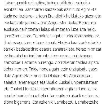
Luisengandik ezbardina, baina goitik beherainoko
ekintzailea. Ganatarren kastakoak ezin huts egin! Eta
bada derioztarren artean Erandiotik heldutako gizon eta
euskaltzale jatorra: Jose Angel Mentxaka. Benetako
euskalduna: hitzetan labur, ekintzetan luze. Eta heldu
gara Zamudiora. Tamalez, Lagatzu taldekoak baino ez
ditut ezagutzen; eta ez danak. Etxeko laratzuek etxeko
barriek badakiz dino esaera zaharrak eta, beraz, niretzat
ez bezala txorierritarrontzat oso ezagunak izango
zaizkizue. Lezama hurrengo. Zorrizketan taldea aipatu
behar hemen. Talde honez gain, ezin utzi aipatu gabe
Jabi Agirre eta Fernando Olabarrieta. Alor askotan
saiatua lehenengoa eta Udako Euskal Unibertsitatean
eta Euskal Herriko Unibertsitatean egiten duen lanaz
aparte, herrian buru-belarri lan egiteari ukorik egiten ez
diona bigarrena. Eta azkenik, Larrabetzu. Larrabetzuko