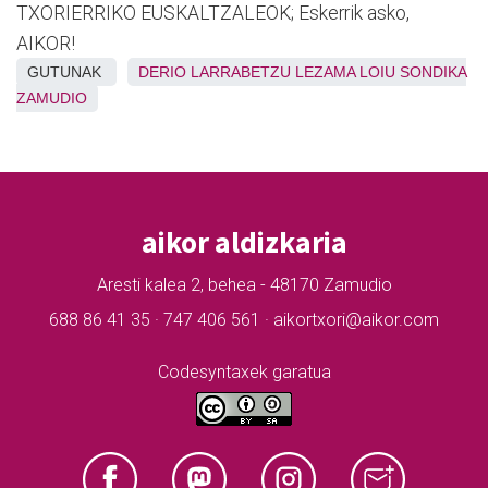
TXORIERRIKO EUSKALTZALEOK; Eskerrik asko,
AIKOR!
GUTUNAK
DERIO
LARRABETZU
LEZAMA
LOIU
SONDIKA
ZAMUDIO
aikor aldizkaria
Aresti kalea 2, behea - 48170 Zamudio
688 86 41 35 · 747 406 561 · aikortxori@aikor.com
Codesyntaxek garatua