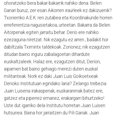
ohoratzeko bera bakar-bakarrik nahiko dena. Belen
Ganari buruz, zer esan Aikorren iraurleek ez dakizuenik?
Txorierriko A.E.K. ren zutabea eta Koordinakunde horren
erreferentzia nagusietakoa, urteetan. Bakarra da Belen.
Aitorpenak egiten jarraitu behar. Derio ere nahiko
ezezaguna niretzat. Nik ezagutu ez arren , badakit hor
dabiltzala Tximintx taldekoak. Zorionez, nik ezagutzen
ditudan baino inguru zabalagoetan dihardute
euskaltzaleek. Halaz ere, ezagutzen ditut, Derion,
aipamen bat baino gehiago merezi duten euskal
militanteak. Nork ez daki Juan Luis Goikoetxeak
Derioko Institutuan egindako lana? Zelango trebezia
Juan Luisena irakaspenak, euskararenak batez ere,
gatzez eta piperrez emanez, erakargarri bihurtzeko!
Uste dut igarriko dela Institutu horretan Juan Luisen
hutsunea. Baina hor jarraitzen du Pili Ganak. Juan