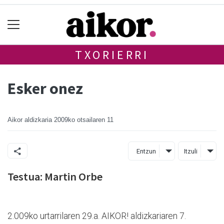
TXORIERRI
Esker onez
Aikor aldizkaria
2009ko otsailaren 11
Entzun
Itzuli
Testua: Martin Orbe
2.009ko urtarrilaren 29.a. AIKOR! aldizkariaren 7.