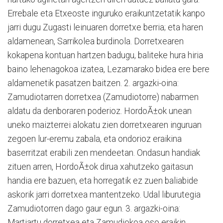
Errebale eta Etxeoste inguruko eraikuntzetatik kanpo
jarri dugu Zugasti leinuaren dorretxe berria; eta haren
aldamenean, Sarrikolea burdinola. Dorretxearen
kokapena kontuan hartzen badugu, baliteke hura hiria
baino lehenagokoa izatea, Lezamarako bidea ere bere
aldamenetik pasatzen baitzen. 2. argazki-oina:
Zamudiotarren dorretxea (Zamudiotorre) nabarmen
aldatu da denboraren poderioz. HordoÃ±ok unean
uneko maizterrei alokatu zien dorretxearen inguruan
zegoen lur-eremu zabala, eta ondorioz eraikina
baserritzat erabili zen mendeetan. Ondasun handiak
zituen arren, HordoÃ±ok dirua xahutzeko gaitasun
handia ere bazuen, eta horregatik ez zuen baliabide
askorik jarri dorretxea mantentzeko. Udal liburutegia
Zamudiotorren dago gaur egun. 3. argazki-oina:
Martiartu dorretxea eta Zamudiokoa oso eraikin