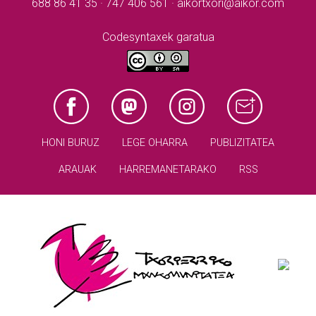
688 86 41 35 · 747 406 561 · aikortxori@aikor.com
Codesyntaxek garatua
HONI BURUZ
LEGE OHARRA
PUBLIZITATEA
ARAUAK
HARREMANETARAKO
RSS