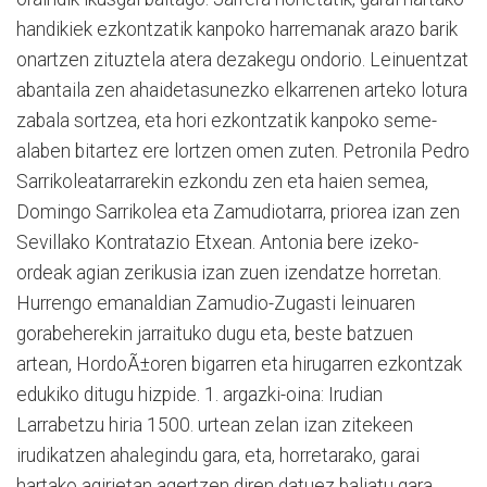
handikiek ezkontzatik kanpoko harremanak arazo barik
onartzen zituztela atera dezakegu ondorio. Leinuentzat
abantaila zen ahaidetasunezko elkarrenen arteko lotura
zabala sortzea, eta hori ezkontzatik kanpoko seme-
alaben bitartez ere lortzen omen zuten. Petronila Pedro
Sarrikoleatarrarekin ezkondu zen eta haien semea,
Domingo Sarrikolea eta Zamudiotarra, priorea izan zen
Sevillako Kontratazio Etxean. Antonia bere izeko-
ordeak agian zerikusia izan zuen izendatze horretan.
Hurrengo emanaldian Zamudio-Zugasti leinuaren
gorabeherekin jarraituko dugu eta, beste batzuen
artean, HordoÃ±oren bigarren eta hirugarren ezkontzak
edukiko ditugu hizpide. 1. argazki-oina: Irudian
Larrabetzu hiria 1500. urtean zelan izan zitekeen
irudikatzen ahalegindu gara, eta, horretarako, garai
hartako agirietan agertzen diren datuez baliatu gara.