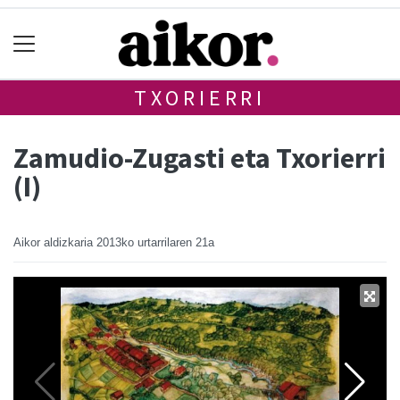
TXORIERRI
Zamudio-Zugasti eta Txorierri
(I)
Aikor aldizkaria
2013ko urtarrilaren 21a