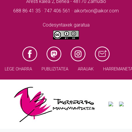
Aresti kalea 2, behea - 48170 Zamudio
688 86 41 35 · 747 406 561 · aikortxori@aikor.com
Codesyntaxek garatua
LEGE OHARRA
PUBLIZITATEA
ARAUAK
HARREMANET