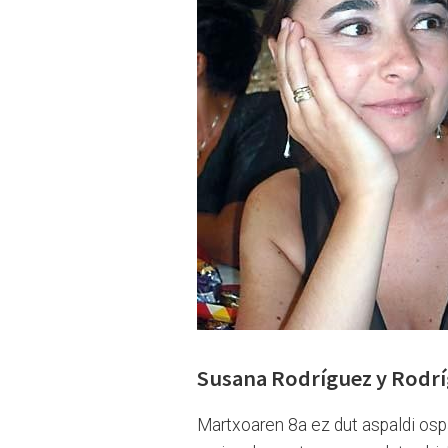
Susana Rodríguez y Rodríg
Martxoaren 8a ez dut aspaldi osp