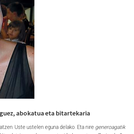
uez, abokatua eta bitartekaria
atzen. Uste ustelen eguna delako. Eta nire
generoagatik