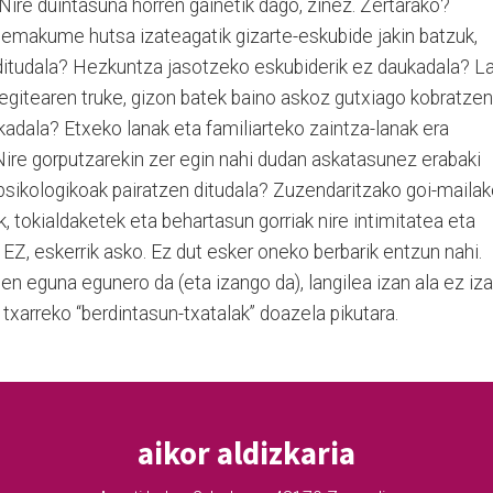
Nire duintasuna horren gainetik dago, zinez. Zertarako?
 emakume hutsa izateagatik gizarte-eskubide jakin batzuk,
a ditudala? Hezkuntza jasotzeko eskubiderik ez daukadala? L
egitearen truke, gizon batek baino askoz gutxiago kobratzen
kadala? Etxeko lanak eta familiarteko zaintza-lanak era
ire gorputzarekin zer egin nahi dudan askatasunez erabaki
a psikologikoak pairatzen ditudala? Zuzendaritzako goi-maila
, tokialdaketek eta behartasun gorriak nire intimitatea eta
EZ, eskerrik asko. Ez dut esker oneko berbarik entzun nahi.
en eguna egunero da (eta izango da), langilea izan ala ez iza
 txarreko “berdintasun-txatalak” doazela pikutara.
aikor aldizkaria