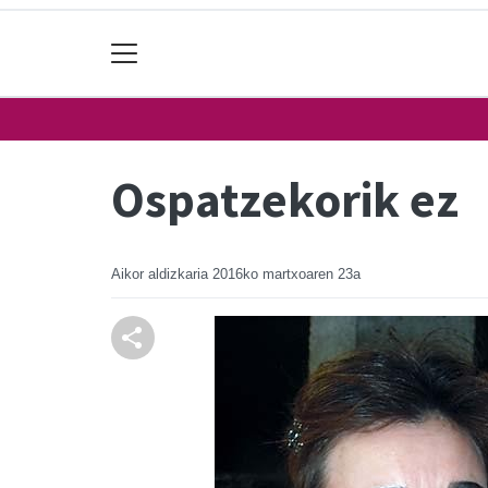
Ospatzekorik ez
Aikor aldizkaria
2016ko martxoaren 23a