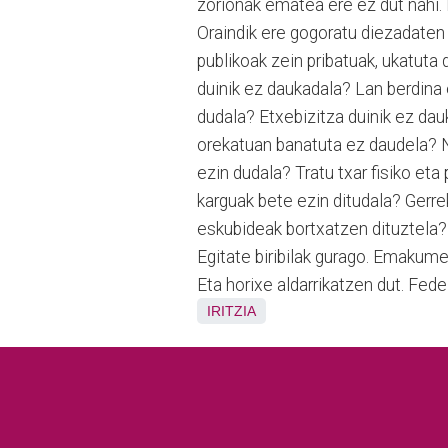
zorionak ematea ere ez dut nahi. 
Oraindik ere gogoratu diezadaten
publikoak zein pribatuak, ukatut
duinik ez daukadala? Lan berdina 
dudala? Etxebizitza duinik ez dau
orekatuan banatuta ez daudela? N
ezin dudala? Tratu txar fisiko et
karguak bete ezin ditudala? Gerrek
eskubideak bortxatzen dituztela? 
Egitate biribilak gurago. Emakume
Eta horixe aldarrikatzen dut. Fede
IRITZIA