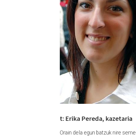
t: Erika Pereda, kazetaria
Orain dela egun batzuk nire seme-