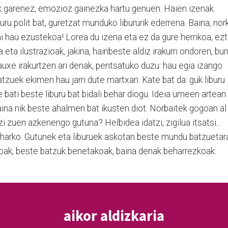
ak garenez, emozioz gainezka hartu genuen. Haien izenak
uru polit bat, guretzat munduko libururik ederrena. Baina, nor
i hau ezustekoa! Lorea du izena eta ez da gure herrikoa, ez
a eta ilustrazioak, jakina, hainbeste aldiz irakurri ondoren, bu
 hauxe irakurtzen ari denak, pentsatuko duzu: hau egia izango
batzuek ekimen hau jarri dute martxan. Kate bat da: guk liburu
 bati beste liburu bat bidali behar diogu. Ideia umeen artean
baina nik beste ahalmen bat ikusten diot. Norbaitek gogoan al
i zuen azkenengo gutuna? Helbidea idatzi, zigilua itsatsi...
eharko. Gutunek eta liburuek askotan beste mundu batzuetar
koak, beste batzuk benetakoak, baina denak beharrezkoak.
aikor aldizkaria