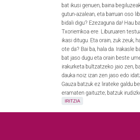
bat ikusi genuen, baina begiluze
gutun-azalean, eta barruan oso lib
bidali digu? Ezezaguna da! Hau ba
Txorierrikoa ere. Liburua­ren testu
ikasi ditugu. Eta orain, zuk zeuk,
ote da? Bai ba, hala da. Irakasle 
bat jaso dugu eta orain beste ume
irakurketa bultzatzeko jaio zen, 
dauka noiz izan zen jaso edo idatz
Gauza batzuk ez lirateke galdu b
eramaten gaituzte; batzuk irudiz
IRITZIA