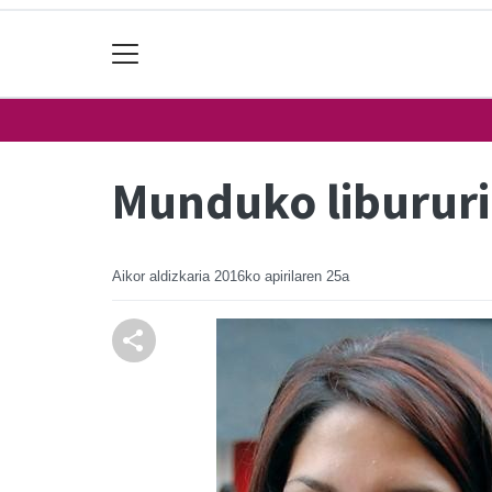
Munduko libururi
Aikor aldizkaria
2016ko apirilaren 25a