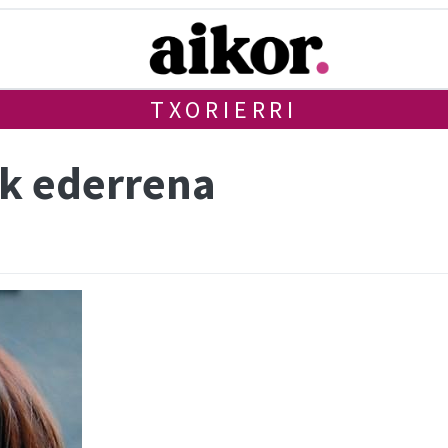
TXORIERRI
k ederrena