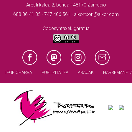
Aresti kalea 2, behea - 48170 Zamudio
688 86 41 35 · 747 406 561 · aikortxori@aikor.com
Codesyntaxek garatua
LEGE OHARRA
PUBLIZITATEA
ARAUAK
HARREMANET