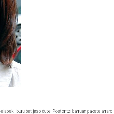
alabek liburu bat jaso dute. Postontzi barruan pakete arraro