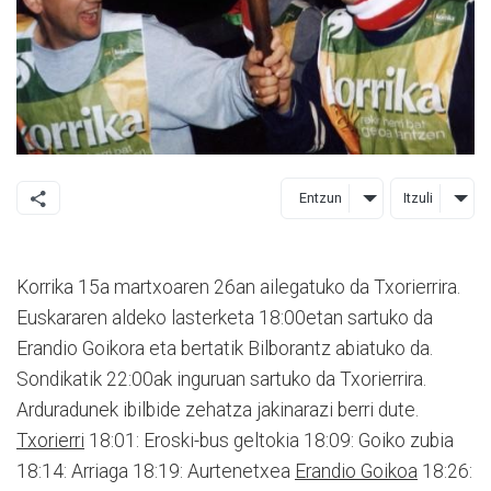
Entzun
Itzuli
Korrika 15a martxoaren 26an ailegatuko da Txorierrira.
Euskararen aldeko lasterketa 18:00etan sartuko da
Erandio Goikora eta bertatik Bilborantz abiatuko da.
Sondikatik 22:00ak inguruan sartuko da Txorierrira.
Arduradunek ibilbide zehatza jakinarazi berri dute.
Txorierri
18:01: Eroski-bus geltokia 18:09: Goiko zubia
18:14: Arriaga 18:19: Aurtenetxea
Erandio Goikoa
18:26: