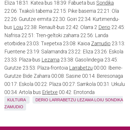
Eliza 18:31: Katea bus 18:39: Fabueta bus
Sondika
22:06: Txakoli taberna 22:15: Pike baserria 22:21: Ola
22:26: Gurutze ermita 22:30: Goiri 22:34: Kurtimendu-
bus
Loiu
22:38: Renault-bus 22:42: Olarra 2
Derio
22:45:
Nafrisa 22:51: Tren-geltoki zaharra 22:56: Landa
etorbidea 23:03: Txepetxa 23:08: Kaioa
Zamudio
23:13:
Fuentene 23:19: Salamandra 23:22: Eliza 23:26: Eskola
23:33: Plaza-bus
Lezama
23:38: Gasolindegia 23:45:
Gurutze 23:53: Plaza-frontoia
Larrabetzu
00:00: Iberre-
Gurutze Bide Zaharra 00:08: Sasine 00:14: Beresonaga
00:17: Eskola 00:22: Plaza 00:27: Sarrikola 00:31: Urkulu
00:34: Artola bus
Erletxe
00:42: Errotonda
KULTURA
DERIO
LARRABETZU
LEZAMA
LOIU
SONDIKA
ZAMUDIO