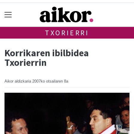
TXORIERRI
Korrikaren ibilbidea
Txorierrin
Aikor aldizkaria
2007ko otsailaren 8a