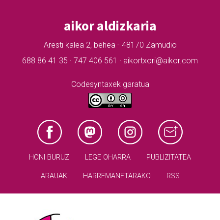
aikor aldizkaria
Aresti kalea 2, behea - 48170 Zamudio
688 86 41 35 · 747 406 561 · aikortxori@aikor.com
Codesyntaxek garatua
HONI BURUZ
LEGE OHARRA
PUBLIZITATEA
ARAUAK
HARREMANETARAKO
RSS