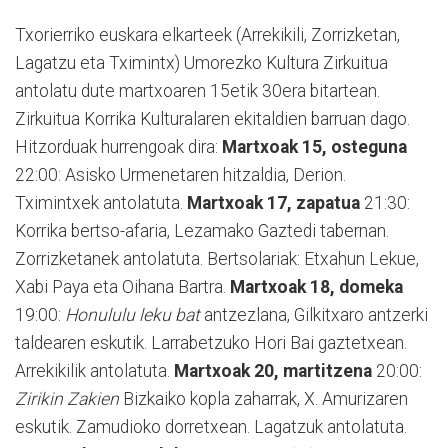
Txorierriko euskara elkarteek (Arrekikili, Zorrizketan,
Lagatzu eta Tximintx) Umorezko Kultura Zirkuitua
antolatu dute martxoaren 15etik 30era bitartean.
Zirkuitua Korrika Kulturalaren ekitaldien barruan dago.
Hitzorduak hurrengoak dira:
Martxoak 15, osteguna
22:00: Asisko Urmenetaren hitzaldia, Derion.
Tximintxek antolatuta.
Martxoak 17, zapatua
21:30:
Korrika bertso-afaria, Lezamako Gaztedi tabernan.
Zorrizketanek antolatuta. Bertsolariak: Etxahun Lekue,
Xabi Paya eta Oihana Bartra.
Martxoak 18, domeka
19:00:
Honululu leku bat
antzezlana, Gilkitxaro antzerki
taldearen eskutik. Larrabetzuko Hori Bai gaztetxean.
Arrekikilik antolatuta.
Martxoak 20, martitzena
20:00:
Zirikin Zakien
Bizkaiko kopla zaharrak, X. Amurizaren
eskutik. Zamudioko dorretxean. Lagatzuk antolatuta.