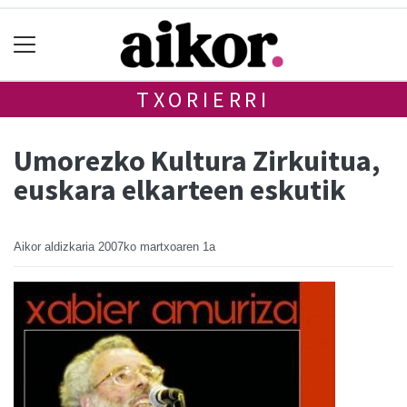
TXORIERRI
Umorezko Kultura Zirkuitua,
euskara elkarteen eskutik
Aikor aldizkaria
2007ko martxoaren 1a