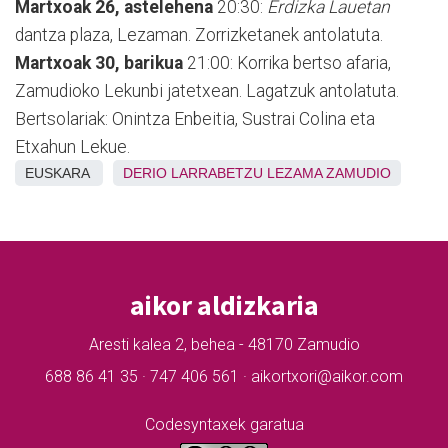
Martxoak 26, astelehena
20:30:
Erdizka Lauetan
dantza plaza, Lezaman. Zorrizketanek antolatuta.
Martxoak 30, barikua
21:00: Korrika bertso afaria,
Zamudioko Lekunbi jatetxean. Lagatzuk antolatuta.
Bertsolariak: Onintza Enbeitia, Sustrai Colina eta
Etxahun Lekue.
EUSKARA
DERIO
LARRABETZU
LEZAMA
ZAMUDIO
aikor aldizkaria
Aresti kalea 2, behea - 48170 Zamudio
688 86 41 35 · 747 406 561 · aikortxori@aikor.com
Codesyntaxek garatua