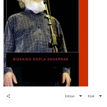
Entzun
Itzuli