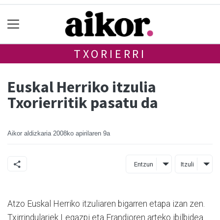
TXORIERRI
Euskal Herriko itzulia
Txorierritik pasatu da
Aikor aldizkaria
2008ko apirilaren 9a
Entzun
Itzuli
Atzo Euskal Herriko itzuliaren bigarren etapa izan zen.
Txirrindulariek Legazpi eta Erandioren arteko ibilbidea