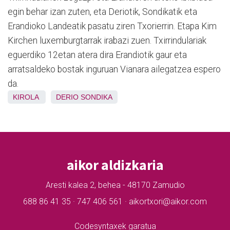
egin behar izan zuten, eta Deriotik, Sondikatik eta
Erandioko Landeatik pasatu ziren Txorierrin. Etapa Kim
Kirchen luxemburgtarrak irabazi zuen. Txirrindulariak
eguerdiko 12etan atera dira Erandiotik gaur eta
arratsaldeko bostak inguruan Vianara ailegatzea espero
da.
KIROLA
DERIO
SONDIKA
aikor aldizkaria
Aresti kalea 2, behea - 48170 Zamudio
688 86 41 35 · 747 406 561 · aikortxori@aikor.com
Codesyntaxek garatua