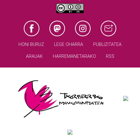
HONI BURUZ
LEGE OHARRA
PUBLIZITATEA
ARAUAK
HARREMANETARAKO
RSS