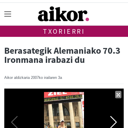
TXORIERRI
Berasategik Alemaniako 70.3
Ironmana irabazi du
Aikor aldizkaria
2007ko irailaren 3a