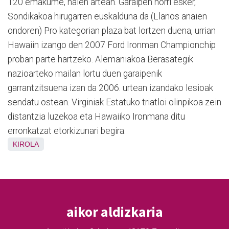
120 emakume, haien artean. Garaipen horri esker,
Sondikakoa hirugarren euskalduna da (Llanos anaien
ondoren) Pro kategorian plaza bat lortzen duena, urrian
Hawaiin izango den 2007 Ford Ironman Championchip
proban parte hartzeko. Alemaniakoa Berasategik
nazioarteko mailan lortu duen garaipenik
garrantzitsuena izan da 2006. urtean izandako lesioak
sendatu ostean. Virginiak Estatuko triatloi olinpikoa zein
distantzia luzekoa eta Hawaiiko Ironmana ditu
erronkatzat etorkizunari begira.
KIROLA
aikor aldizkaria