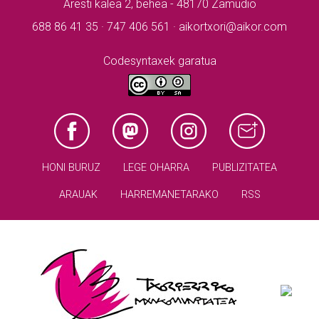
Aresti kalea 2, behea - 48170 Zamudio
688 86 41 35 · 747 406 561 · aikortxori@aikor.com
Codesyntaxek garatua
HONI BURUZ
LEGE OHARRA
PUBLIZITATEA
ARAUAK
HARREMANETARAKO
RSS