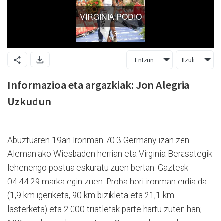
Entzun
Itzuli
Informazioa eta argazkiak: Jon Alegria
Uzkudun
Abuztuaren 19an Ironman 70.3 Germany izan zen
Alemaniako Wiesbaden herrian eta Virginia Berasategik
lehenengo postua eskuratu zuen bertan. Gazteak
04:44:29 marka egin zuen. Proba hori ironman erdia da
(1,9 km igeriketa, 90 km bizikleta eta 21,1 km
lasterketa) eta 2.000 triatletak parte hartu zuten han;