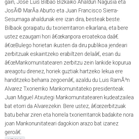
gain, Jose Luis Bilbao Bizkaiko Ahaldun Nagusia eta
JosÃ© MarÃ­a Aburto eta Juan Francisco Sierra-
Sesumaga ahaldunak ere izan dira, besteak beste.
Bilbaok goraipatu du txorierritarron elkarlana, eta bere
ustez ezaugarri hori â€œkanpora eroatekoa daâ€.
â€œBulego horietan ikusten da diru publikoa jendeari
zerbitzuak eskaintzeko erabiltzen delaâ€, esan du.
â€œMankomunitatearen zerbitzu zein lankide kopurua
areagotu direnez, horiek guztiak hartzeko lekua ere
handitzeko beharra zegoenâ€, azaldu du Luis RamÃ³n
Alvarez Txorierriko Mankomunitateko presidenteak.
Juan Miguel Atxutegi Mankomunitatearen kudeatzailea
bat etorri da Alvarezekin. Bere ustez, â€œzerbitzuak
batu behar ziren eta horrela txorierritarrok badakite nora
joan Mankonunitateari dagokion arazo bat izanez
geroâ€.