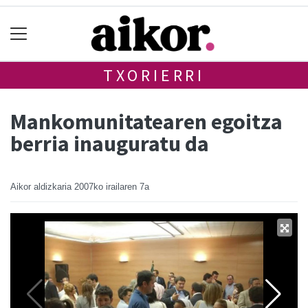
TXORIERRI
Mankomunitatearen egoitza
berria inauguratu da
Aikor aldizkaria
2007ko irailaren 7a