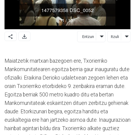
Entzun
Itzuli
Maiatzetik martxan bazegoen ere, Txorierriko
Mankomunitatearen egoitza berria gaur inauguratu dute
ofizialki. Eraikina Derioko udaletxean zegoen lehen eta
orain Txorierriko etorbideko 9. zenbakira eraman dute.
Egoitza berriak 500 metro kuadro ditu eta bertan
Mankomunitateak eskaintzen dituen zerbitzu gehienak
daude. Etorkizunari begira, egoitza handitu eta
euskaltegia ere han jartzeko asmoa dute. Inaugurazioan
hainbat agintari bildu dira: Txorierriko alkate guztiez