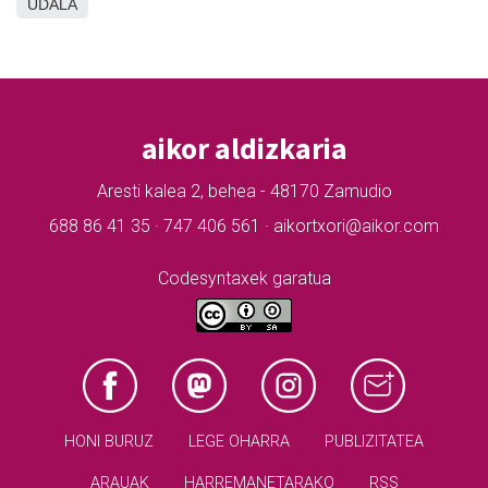
UDALA
aikor aldizkaria
Aresti kalea 2, behea - 48170 Zamudio
688 86 41 35 · 747 406 561 · aikortxori@aikor.com
Codesyntaxek garatua
HONI BURUZ
LEGE OHARRA
PUBLIZITATEA
ARAUAK
HARREMANETARAKO
RSS